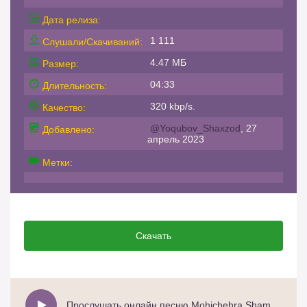
Дата релиза:
1 111
Слушали/Скачиваний:
4.47 МБ
Размер:
04:33
Длительность:
320 kbp/s.
Качество:
@Yoqubov_Shaxzod
, 27
Добавлено:
апрель 2023
Метки:
Скачать
Прослушать онлайн песню Mohichehra Shamurotova - Namangan tanovori