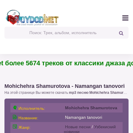
 более 5674 треков от классики джаза до 
Mohichehra Shamurotova - Namangan tanovori
На этой странице Вы можете скачать
mp3 песню Mohichehra Shamurotova - Namangan tanovori
Mohichehra Shamurotova
Исполнитель:
Namangan tanovori
Название:
Новые песни
/
Узбекиский
Жанр:
новинки