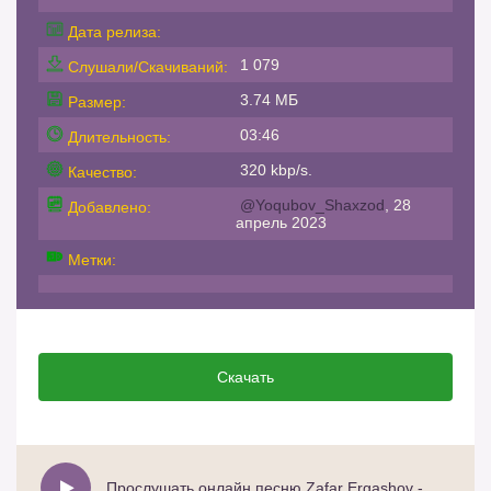
Дата релиза:
1 079
Слушали/Скачиваний:
3.74 МБ
Размер:
03:46
Длительность:
320 kbp/s.
Качество:
@Yoqubov_Shaxzod
, 28
Добавлено:
апрель 2023
Метки:
Скачать
Прослушать онлайн песню Zafar Ergashov - Qashqadaryo qizlari