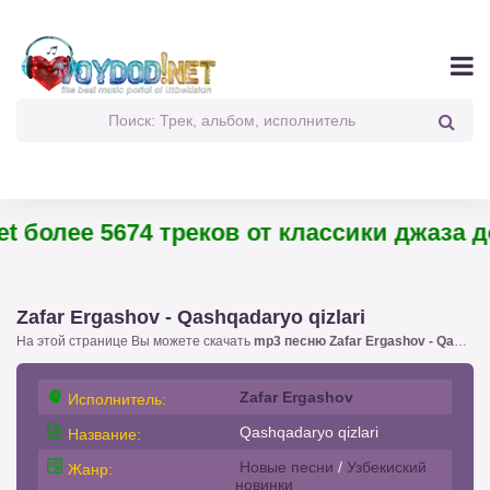
 более 5674 треков от классики джаза до
Zafar Ergashov - Qashqadaryo qizlari
На этой странице Вы можете скачать
mp3 песню Zafar Ergashov - Qashqadaryo qizlari
Zafar Ergashov
Исполнитель:
Qashqadaryo qizlari
Название:
Новые песни
/
Узбекиский
Жанр:
новинки