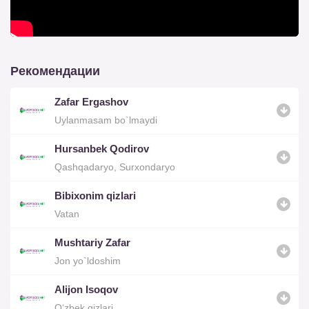
Рекомендации
Zafar Ergashov
Uylanmasam bo`lmaydi
Hursanbek Qodirov
Qashqadaryo, Surxondaryo
Bibixonim qizlari
Vatan
Mushtariy Zafar
Jon yo`ldoshim
Alijon Isoqov
O‘zbek qizlari