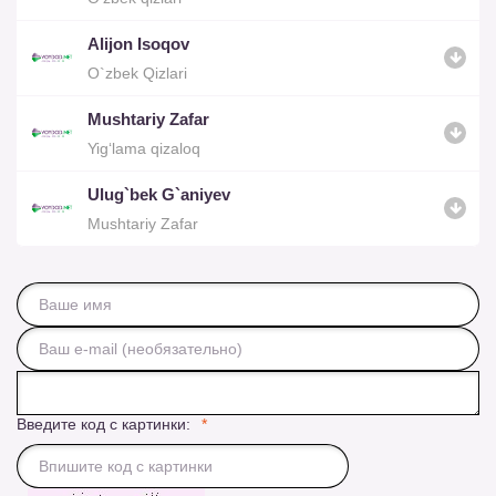
Alijon Isoqov
O`zbek Qizlari
Mushtariy Zafar
Yig‘lama qizaloq
Ulug`bek G`aniyev
Mushtariy Zafar
Введите код с картинки: