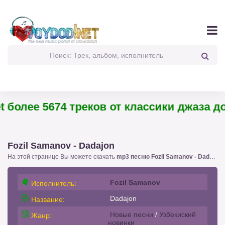
более 5674 треков от классики джаза до 
Fozil Samanov - Dadajon
На этой странице Вы можете скачать
mp3 песню Fozil Samanov - Dadajon
!
Fozil Samanov
Исполнитель:
Dadajon
Название:
Новые песни
/
Узбекиский
Жанр:
новинки