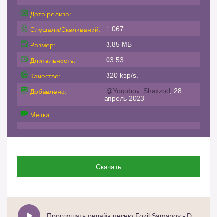
Дата релиза:
1 067
Слушали/Скачиваний:
3.85 МБ
Размер:
03:53
Длительность:
320 kbp/s.
Качество:
@Yoqubov_Shaxzod
, 28
Добавлено:
апрель 2023
Метки:
Скачать
Прослушать онлайн песню Fozil Samanov - Dadajon