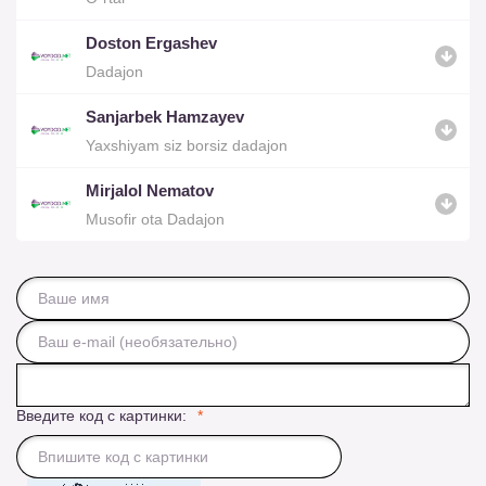
Doston Ergashev
Dadajon
Sanjarbek Hamzayev
Yaxshiyam siz borsiz dadajon
Mirjalol Nematov
Musofir ota Dadajon
Введите код с картинки: