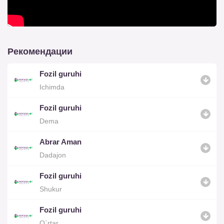
Рекомендации
Fozil guruhi
Ichimda
Fozil guruhi
Dema
Abrar Aman
Dadajon
Fozil guruhi
Shukur
Fozil guruhi
O`rtar