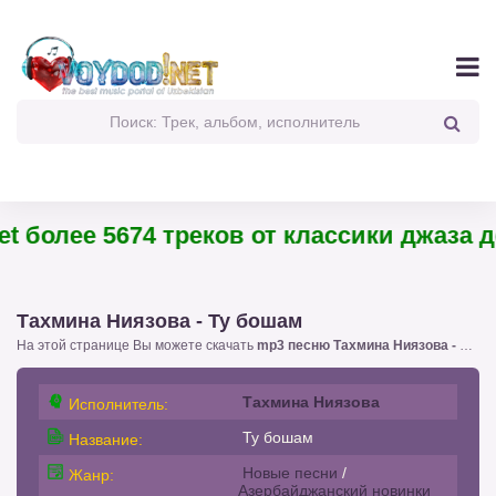
 более 5674 треков от классики джаза до
Тахмина Ниязова - Ту бошам
На этой странице Вы можете скачать
mp3 песню Тахмина Ниязова - Ту бошам
Тахмина Ниязова
Исполнитель:
Ту бошам
Название:
Новые песни
/
Жанр:
Азербайджанский новинки