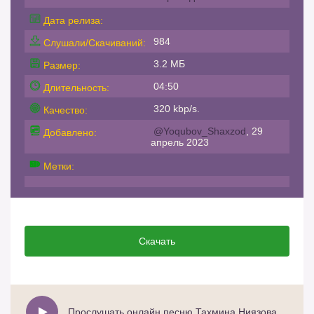
Дата релиза:
984
Слушали/Скачиваний:
3.2 МБ
Размер:
04:50
Длительность:
320 kbp/s.
Качество:
@Yoqubov_Shaxzod
, 29
Добавлено:
апрель 2023
Метки:
Скачать
Прослушать онлайн песню Тахмина Ниязова - Ту бошам