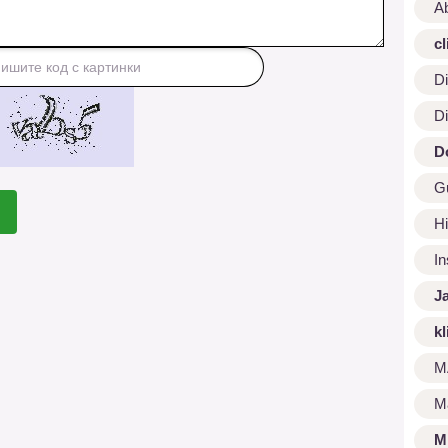
A
cl
Di
Di
D
G
Hi
I
J
kl
M
M
M