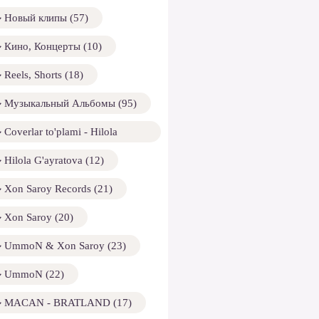
Новый клипы (57)
Кино, Концерты (10)
Reels, Shorts (18)
Музыкальный Альбомы (95)
Coverlar to'plami - Hilola
ayratova (13)
Hilola G'ayratova (12)
Xon Saroy Records (21)
Xon Saroy (20)
UmmoN & Xon Saroy (23)
UmmoN (22)
MACAN - BRATLAND (17)