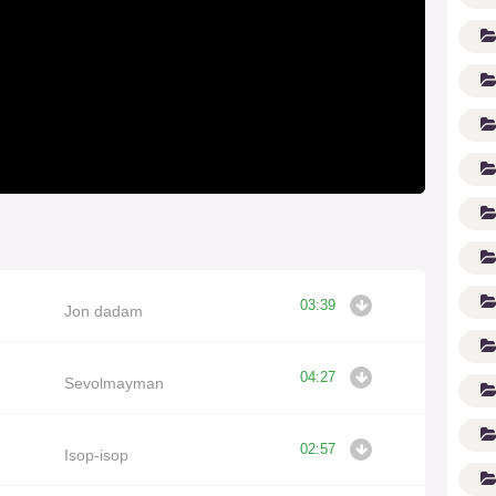
(1
03:39
Jon dadam
04:27
Sevolmayman
02:57
Isop-isop