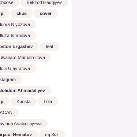
bbbose
Bekzod Haqqiyev
ip
clips
cover
ldora Niyozova
lfuza Ismoilova
oston Ergashev
feat
ulsanam Mamazoitova
lola G'ayratova
nstagram
aloliddin Ahmadaliyev
ip
Konsta
Lola
ACAN
avluda Asalxo'jayeva
irjalol Nematov
mp3uz