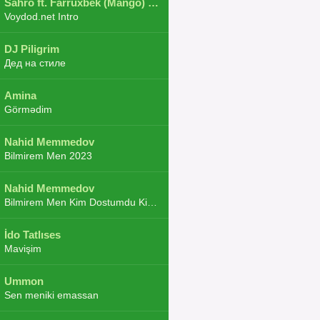
Sahro ft. Farruxbek (Mango) ft. Shaxboz ft. Navruz and Zarba ft. DJ.JoHa
Voydod.net Intro
DJ Piligrim
Дед на стиле
Amina
Görmədim
Nahid Memmedov
Bilmirem Men 2023
Nahid Memmedov
Bilmirem Men Kim Dostumdu Kim Duşmenim 2023
İdo Tatlıses
Mavişim
Ummon
Sen meniki emassan