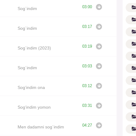
03:00
Sog`indim
03:17
Sog`indim
03:19
Sog`indim (2023)
G'
03:03
Sog`indim
03:12
Sog‘indim ona
03:31
Sog‘indim yomon
04:27
Men dadamni sog`indim