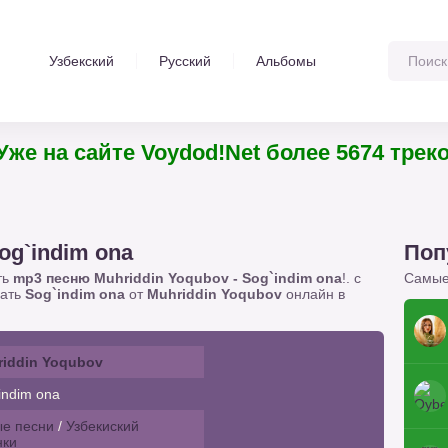
Узбекский
Русский
Альбомы
 сайте Voydod!Net более 5674 треков от 
og`indim ona
Поп
ть
mp3 песню Muhriddin Yoqubov - Sog`indim ona
!. с
Самые
шать
Sog`indim ona
от
Muhriddin Yoqubov
онлайн в
iddin Yoqubov
indim ona
е песни
/
Узбекиский
нки