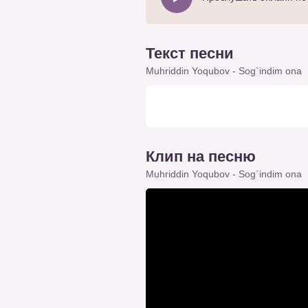
Текст песни
Muhriddin Yoqubov - Sog`indim ona
Клип на песню
Muhriddin Yoqubov - Sog`indim ona