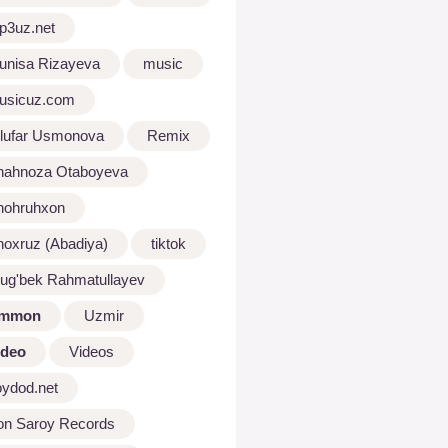
p3uz.net
unisa Rizayeva
music
usicuz.com
ilufar Usmonova
Remix
hahnoza Otaboyeva
hohruhxon
hoxruz (Abadiya)
tiktok
lug'bek Rahmatullayev
mmon
Uzmir
ideo
Videos
oydod.net
on Saroy Records