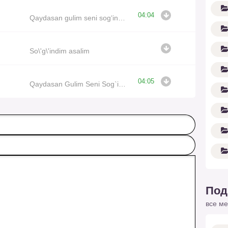
04:04
Qaydasan gulim seni sog‘indim
So\'g\'indim asalim
04:05
Qaydasan Gulim Seni Sog`indim Yangi Yil Kechasida
Под
все ме