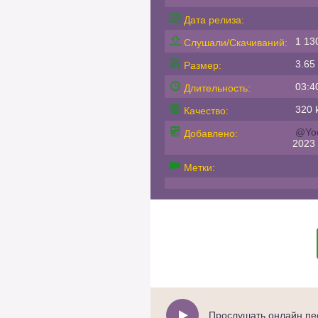
Дата релиза:
1 13
Слушали/Скачиваний:
3.65
Размер:
03:4
Длительность:
320 k
Качество:
@Yo
Добавлено:
2023
Метки:
Прослушать онлайн пес