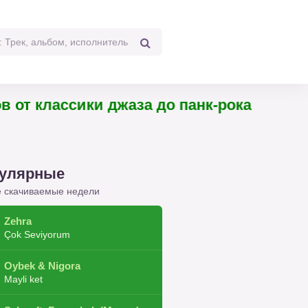
классики джаза до панк-рока
улярные
 скачиваемые недели
Zehra
Çok Seviyorum
Oybek & Nigora
Mayli ket