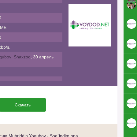
0
 МБ
0
bp/s.
qubov_Shaxzod
, 30 апрель
Скачать
ню Muhriddin Yoqubov - Sog`indim ona