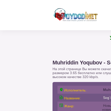
Уже на
Muhriddin Yoqubov - S
На этой странице Вы можете скача
размером 3.65 бесплатно или слу
высоком качестве 320 kbp/s.
Muhr
Исполнитель:
Sog`
Название:
Новы
Жанр:
нови