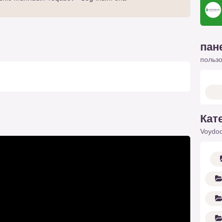
пан
польз
Кат
Voydod