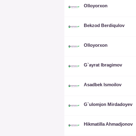
Olloyorxon
Bekzod Berdiqulov
Olloyorxon
G`ayrat Ibragimov
Asadbek Ismoilov
G`ulomjon Mirdadoyev
Hikmatilla Ahmadjonov