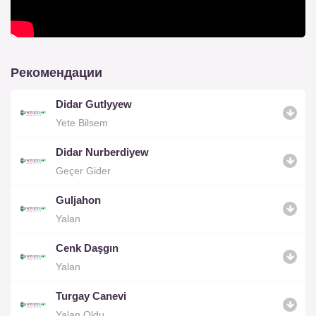
Рекомендации
Didar Gutlyyew
Yete Bilsem
Didar Nurberdiyew
Geçer Gider
Guljahon
Yalan
Cenk Daşgın
Yalan
Turgay Canevi
Yalan Oldu