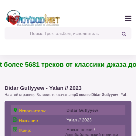
олее 5681 треков от классики джаза до п
Didar Gutlyyew - Yalan // 2023
На этой странице Вы можете скачать
mp3 песню Didar Gutlyyew - Yalan // 2023
Didar Gutlyyew
Исполнитель:
Yalan // 2023
Название:
Новые песни
/
Жанр:
Азербайджанский новинки