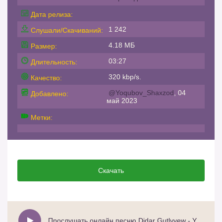
Дата релиза:
1 242
Слушали/Скачиваний:
4.18 МБ
Размер:
03:27
Длительность:
320 kbp/s.
Качество:
@Yoqubov_Shaxzod
, 04
Добавлено:
май 2023
Метки:
Скачать
Прослушать онлайн песню Didar Gutlyyew - Yalan // 2023