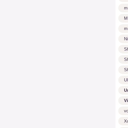
m
M
m
N
S
S
S
U
U
V
v
X