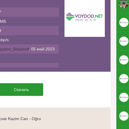
7
 МБ
9
bp/s.
qubov_Shaxzod
, 05 май 2023
Скачать
сню Kazim Can - Oğru