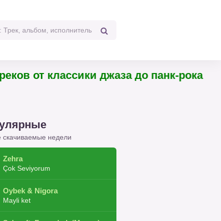
4 треков от классики джаза до панк-рока
улярные
 скачиваемые недели
Zehra
Çok Seviyorum
Oybek & Nigora
Mayli ket