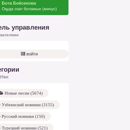
Бота Бейсенова
Оқуда озат боламын (минус)
ель управления
ователями
войти
егории
!Net
Новые песни (5674)
Узбекиский новинки (3155)
Русский новинки (150)
Турецкий новинки (521)