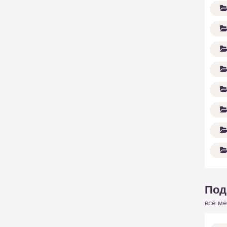
Под
все ме