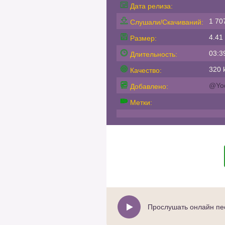
Дата релиза:
1 70
Слушали/Скачиваний:
4.41
Размер:
03:3
Длительность:
320 k
Качество:
@Yo
Добавлено:
Метки:
Прослушать онлайн пе