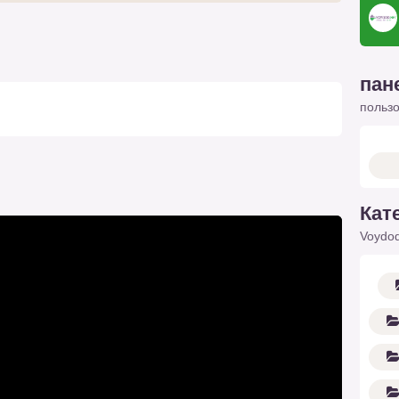
пан
польз
Кат
Voydod