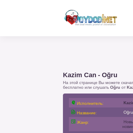
Kazim Can - Oğru
На этой странице Вы можете скача
бесплатно или слушать
Oğru
от
Ka
Kazi
Исполнитель:
Oğru
Название:
Новы
Жанр:
нови