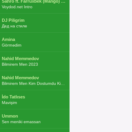
Sahro ft. Farruxbek (Mango) ft. Shaxboz ft. Navruz and Zarba ft. DJ.JoHa
Voydod.net Intro
DJ Piligrim
Дед на стиле
Amina
Görmədim
Nahid Memmedov
Bilmirem Men 2023
Nahid Memmedov
Bilmirem Men Kim Dostumdu Kim Duşmenim 2023
İdo Tatlıses
Mavişim
Ummon
Sen meniki emassan