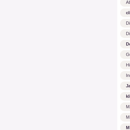
A
cl
Di
Di
D
G
Hi
I
J
kl
M
M
M