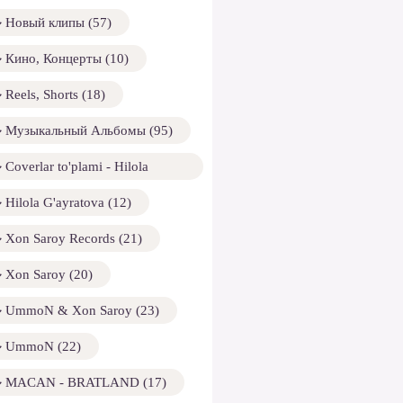
Новый клипы (57)
Кино, Концерты (10)
Reels, Shorts (18)
Музыкальный Альбомы (95)
Coverlar to'plami - Hilola
ayratova (13)
Hilola G'ayratova (12)
Xon Saroy Records (21)
Xon Saroy (20)
UmmoN & Xon Saroy (23)
UmmoN (22)
MACAN - BRATLAND (17)