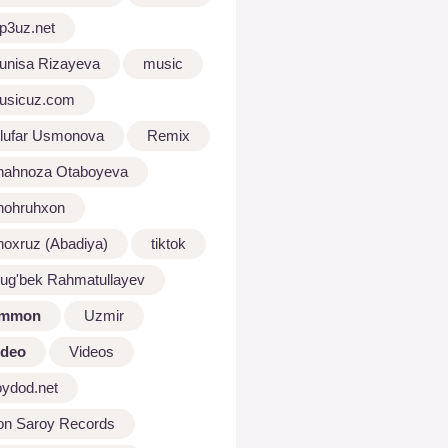
p3uz.net
unisa Rizayeva
music
usicuz.com
ilufar Usmonova
Remix
hahnoza Otaboyeva
hohruhxon
hoxruz (Abadiya)
tiktok
lug'bek Rahmatullayev
mmon
Uzmir
ideo
Videos
oydod.net
on Saroy Records