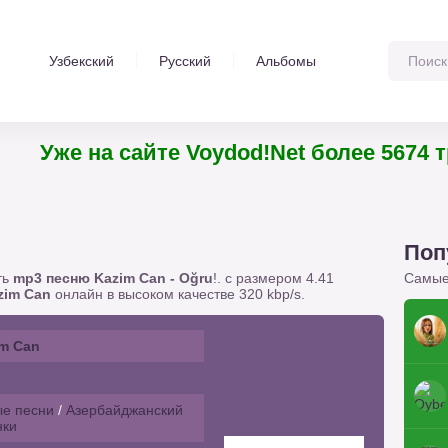
Узбекский
Русский
Альбомы
Уже на сайте Voydod!Net более 567
Поп
ть
mp3 песню Kazim Can - Oğru
!. с размером 4.41
Самые
zim Can
онлайн в высоком качестве 320 kbp/s.
m Can
е песни
/
Азербайджанский
нки