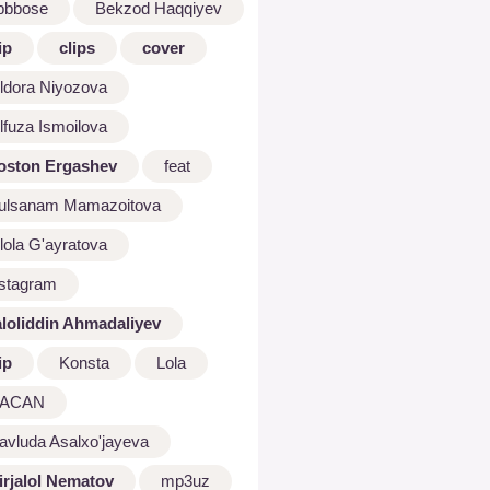
bbbose
Bekzod Haqqiyev
ip
clips
cover
ldora Niyozova
lfuza Ismoilova
oston Ergashev
feat
ulsanam Mamazoitova
lola G'ayratova
nstagram
aloliddin Ahmadaliyev
ip
Konsta
Lola
ACAN
avluda Asalxo'jayeva
irjalol Nematov
mp3uz