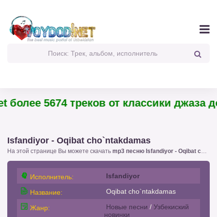
 более 5674 треков от классики джаза до
Isfandiyor - Oqibat cho`ntakdamas
На этой странице Вы можете скачать
mp3 песню Isfandiyor - Oqibat cho`ntakdamas
Isfandiyor
Исполнитель:
Oqibat cho`ntakdamas
Название:
Новые песни
/
Узбекиский
Жанр:
новинки