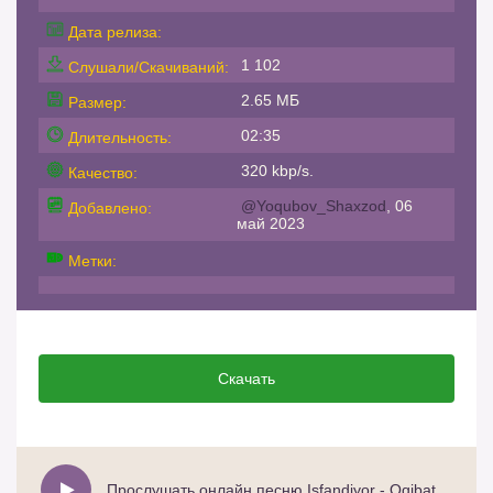
Дата релиза:
1 102
Слушали/Скачиваний:
2.65 МБ
Размер:
02:35
Длительность:
320 kbp/s.
Качество:
@Yoqubov_Shaxzod
, 06
Добавлено:
май 2023
Метки:
Скачать
Прослушать онлайн песню Isfandiyor - Oqibat cho`ntakdamas