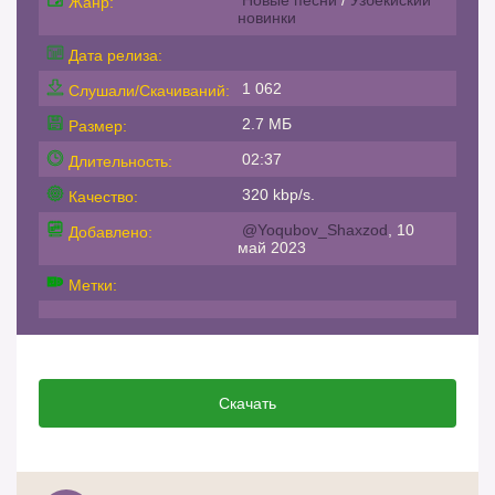
Жанр:
новинки
Дата релиза:
1 062
Слушали/Скачиваний:
2.7 МБ
Размер:
02:37
Длительность:
320 kbp/s.
Качество:
@Yoqubov_Shaxzod
, 10
Добавлено:
май 2023
Метки:
Скачать