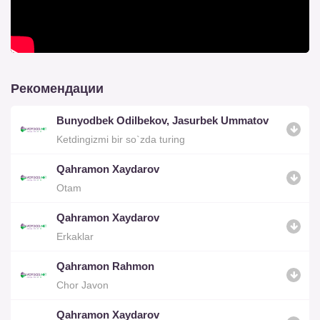
Рекомендации
Bunyodbek Odilbekov, Jasurbek Ummatov
Ketdingizmi bir so`zda turing
Qahramon Xaydarov
Otam
Qahramon Xaydarov
Erkaklar
Qahramon Rahmon
Chor Javon
Qahramon Xaydarov