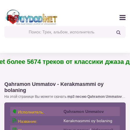
 более 5674 треков от классики джаза до
Qahramon Ummatov - Kerakmasmmi oy
bolaning
На этой странице Вы можете скачать
mp3 песню Qahramon Ummatov - Kerakmasmmi oy bolaning
Qahramon Ummatov
Исполнитель:
Kerakmasmmi oy bolaning
Название:
Новые песни
/
Узбекиский