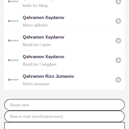
Kelin bo`lding
Qahramon Xaydarov
Mavo qilibsen
Qahramon Xaydarov
Baxtli bo`l qizim
Qahramon Xaydarov
Baxtli bo`l singiljon
Qahramon Rizo Jumanov
Kimni sevasan