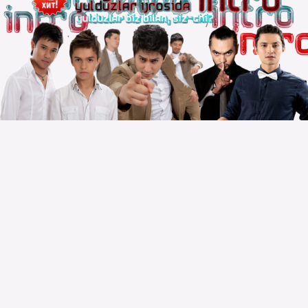
Copyright © 2010 – 2026 Powered by
Voydod Team
–
Премьеры всегда можно найти!
Вопросы, жалобы и сотрудничество:
Телеграм:
@solnazar
Телефон:
+998 (94) 300 - 00 - 92
| DMCA |
Правила |
Сайт для просмотра |
Реклама |
Размещение музыки |
Статистика сайта |
Обратная связь |