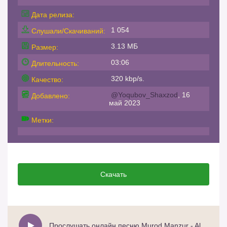
Дата релиза:
1 054
Слушали/Скачиваний:
3.13 МБ
Размер:
03:06
Длительность:
320 kbp/s.
Качество:
@Yoqubov_Shaxzod
, 16
Добавлено:
май 2023
Метки:
Скачать
Прослушать онлайн песню Murod Manzur - Alam-alam