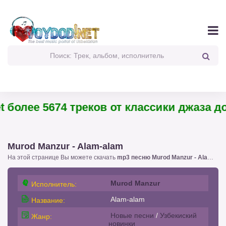
 более 5674 треков от классики джаза до 
Murod Manzur - Alam-alam
На этой странице Вы можете скачать
mp3 песню Murod Manzur - Alam-alam
Murod Manzur
Исполнитель:
Alam-alam
Название:
Новые песни
/
Узбекиский
Жанр:
новинки