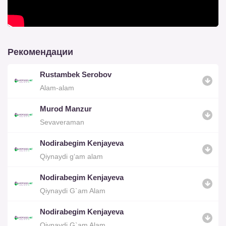
Рекомендации
Rustambek Serobov
Alam-alam
Murod Manzur
Sevaveraman
Nodirabegim Kenjayeva
Qiynaydi g‘am alam
Nodirabegim Kenjayeva
Qiynaydi G`am Alam
Nodirabegim Kenjayeva
Qiynaydi G`am Alam