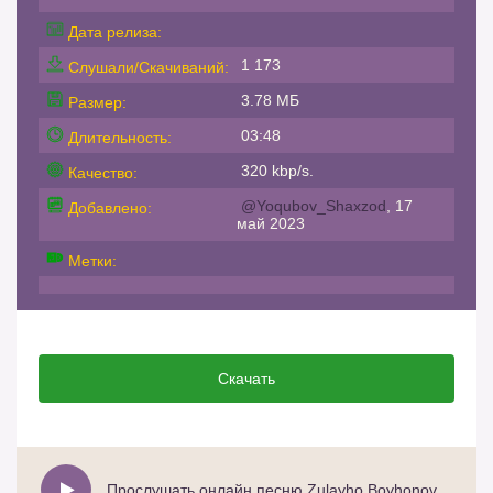
Дата релиза:
1 173
Слушали/Скачиваний:
3.78 МБ
Размер:
03:48
Длительность:
320 kbp/s.
Качество:
@Yoqubov_Shaxzod
, 17
Добавлено:
май 2023
Метки:
Скачать
Прослушать онлайн песню Zulayho Boyhonova - Гелоси мани