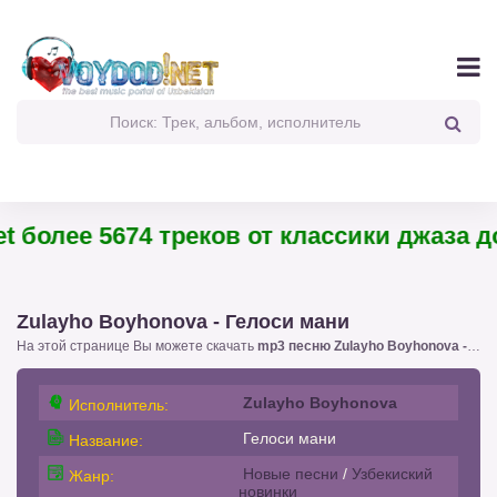
 более 5674 треков от классики джаза до
Zulayho Boyhonova - Гелоси мани
На этой странице Вы можете скачать
mp3 песню Zulayho Boyhonova - Гелоси мани
Zulayho Boyhonova
Исполнитель:
Гелоси мани
Название:
Новые песни
/
Узбекиский
Жанр:
новинки