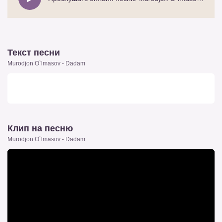
Текст песни
Murodjon O`lmasov - Dadam
Клип на песню
Murodjon O`lmasov - Dadam