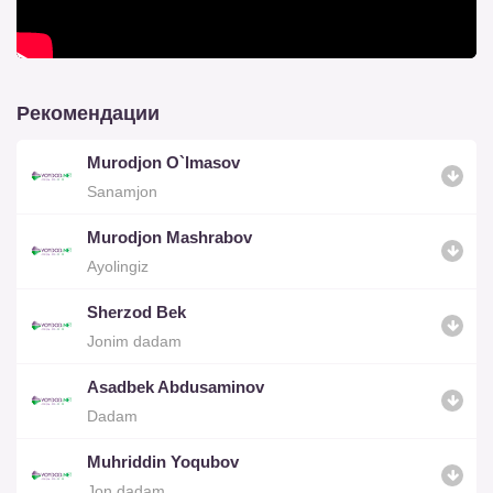
Рекомендации
Murodjon O`lmasov
Sanamjon
Murodjon Mashrabov
Ayolingiz
Sherzod Bek
Jonim dadam
Asadbek Abdusaminov
Dadam
Muhriddin Yoqubov
Jon dadam