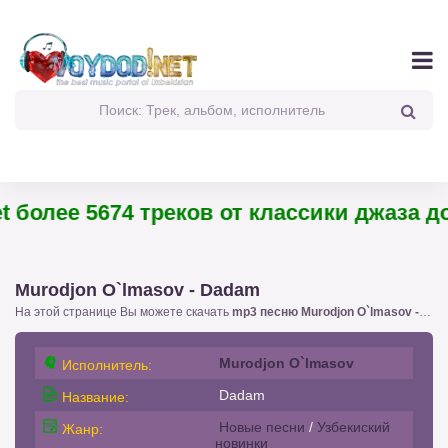
 более 5674 треков от классики джаза до 
Murodjon O`lmasov - Dadam
На этой странице Вы можете скачать
mp3 песню Murodjon O`lmasov - Dadam
Murodjon O`lmasov
Исполнитель:
Dadam
Название:
Новые песни
/
Узбекиский
Жанр:
новинки