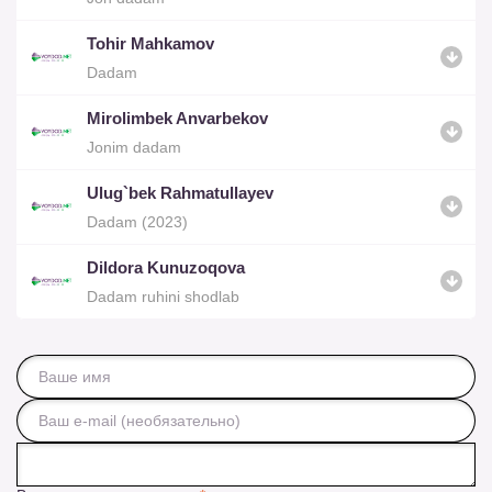
Tohir Mahkamov
Dadam
Mirolimbek Anvarbekov
Jonim dadam
Ulug`bek Rahmatullayev
Dadam (2023)
Dildora Kunuzoqova
Dadam ruhini shodlab