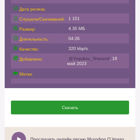
Дата релиза:
1 151
Слушали/Скачиваний:
4.35 МБ
Размер:
04:26
Длительность:
320 kbp/s.
Качество:
@Yoqubov_Shaxzod
, 18
Добавлено:
май 2023
Метки:
Скачать
Прослушать онлайн песню Murodjon O`lmasov - Dadam