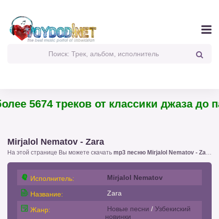
ее 5674 треков от классики джаза до пан
Mirjalol Nematov - Zara
На этой странице Вы можете скачать
mp3 песню Mirjalol Nematov - Zara
!.
Mirjalol Nematov
Исполнитель:
Zara
Название:
Новые песни
/
Узбекиский
Жанр:
новинки