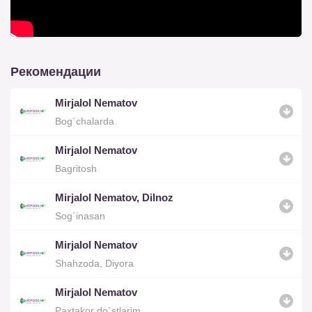
Рекомендации
Mirjalol Nematov
Bog`chalarda
Mirjalol Nematov
Bagritosh
Mirjalol Nematov, Dilnoz
Sog`inasan
Mirjalol Nematov
Shahzoda, Diyora
Mirjalol Nematov
Paxtakor do`stlarim