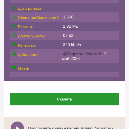
Дата релиза:
1 666
Слушали/Скачиваний:
2.92 МБ
Размер:
02:52
Длительность:
320 kbp/s.
Качество:
@Yoqubov_Shaxzod
, 21
Добавлено:
май 2023
Метки:
Скачать
Прослушать онлайн песню Mirjalol Nematov - Zara