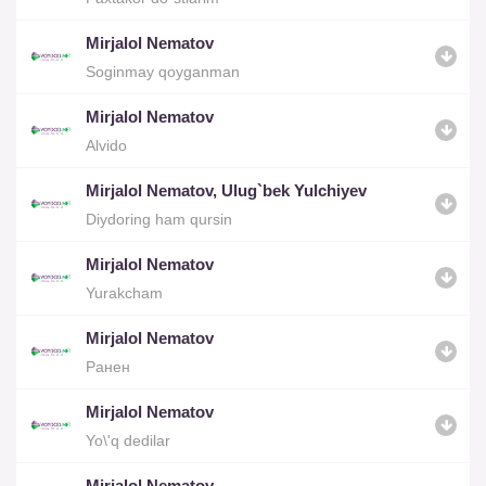
Mirjalol Nematov
Soginmay qoyganman
Mirjalol Nematov
Alvido
Mirjalol Nematov, Ulug`bek Yulchiyev
Diydoring ham qursin
Mirjalol Nematov
Yurakcham
Mirjalol Nematov
Ранен
Mirjalol Nematov
Yo\'q dedilar
Mirjalol Nematov