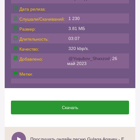
Дата релиза:
1 230
Слушали/Скачиваний:
3.81 МБ
Размер:
03:07
Длительность:
320 kbp/s.
Качество:
@Yoqubov_Shaxzod
, 26
Добавлено:
май 2023
Метки:
Скачать
Прослушать онлайн песню Gulaga Agayev - Esrin Efsanesi