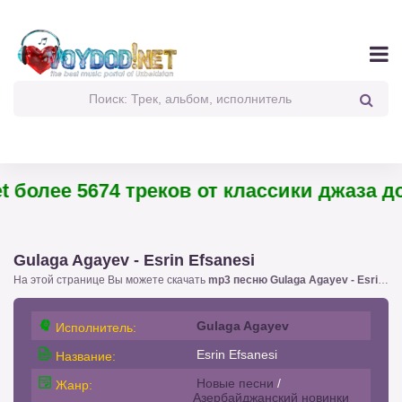
 более 5674 треков от классики джаза до 
Gulaga Agayev - Esrin Efsanesi
На этой странице Вы можете скачать
mp3 песню Gulaga Agayev - Esrin Efsanesi
Gulaga Agayev
Исполнитель:
Esrin Efsanesi
Название:
Новые песни
/
Жанр:
Азербайджанский новинки