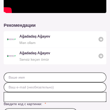
Рекомендации
Ağadadaş Ağayev
Mən ollam
Ağadadaş Ağayev
Sənsiz keçən ömür
Введите код с картинки: