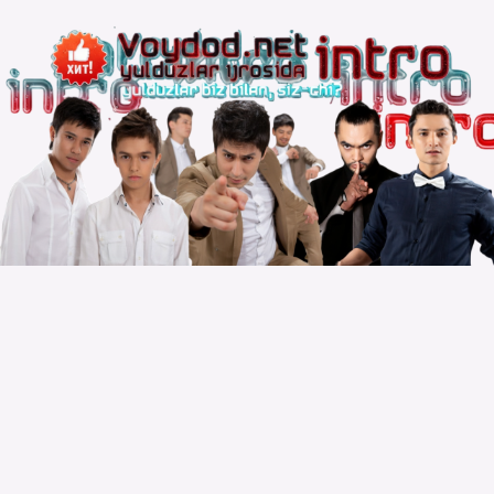
Copyright © 2010 – 2026 Powered by
Voydod Team
–
Премьеры всегда можно найти!
Вопросы, жалобы и сотрудничество:
Телеграм:
@solnazar
Телефон:
+998 (94) 300 - 00 - 92
| DMCA |
Правила |
Сайт для просмотра |
Реклама |
Размещение музыки |
Статистика сайта |