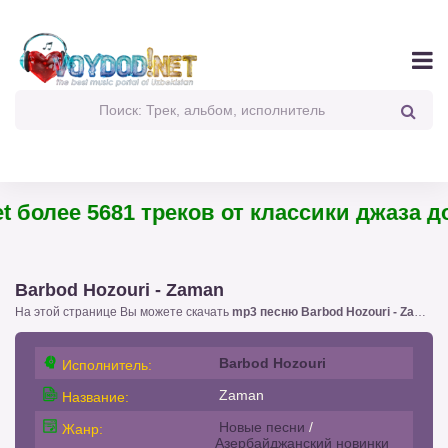
 более 5681 треков от классики джаза до 
Barbod Hozouri - Zaman
На этой странице Вы можете скачать
mp3 песню Barbod Hozouri - Zaman
!
Barbod Hozouri
Исполнитель:
Zaman
Название:
Новые песни
/
Жанр:
Азербайджанский новинки