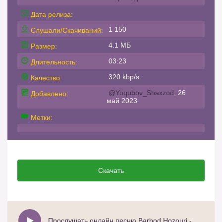
Дата релиза:
1 150
Слушали/Скачиваний:
4.1 МБ
Размер:
03:23
Длительность:
320 kbp/s.
Качество:
@Yoqubov_Shaxzod
, 26
Добавлено:
май 2023
Метки:
Скачать
Прослушать онлайн песню Barbod Hozouri - Zaman