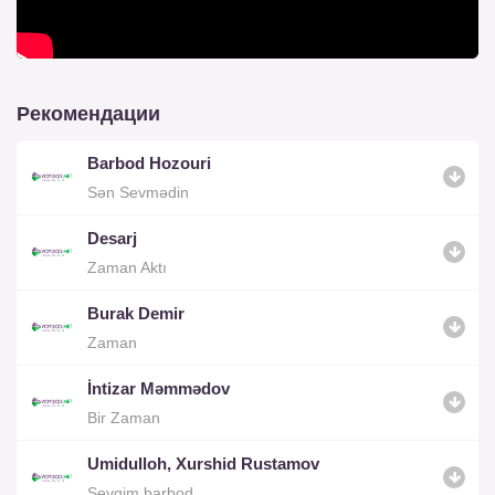
Рекомендации
Barbod Hozouri
Sən Sevmədin
Desarj
Zaman Aktı
Burak Demir
Zaman
İntizar Məmmədov
Bir Zaman
Umidulloh, Xurshid Rustamov
Sevgim barbod