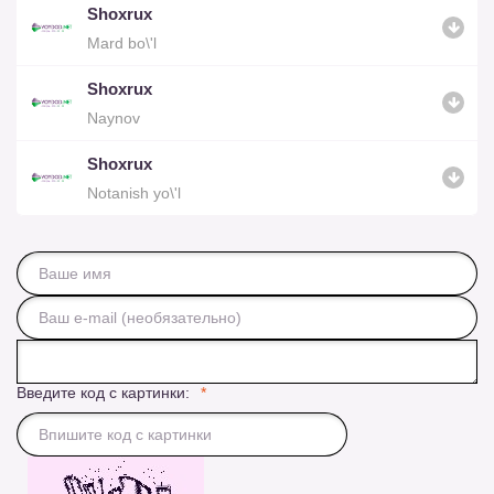
Shoxrux
Mard bo\'l
Shoxrux
Naynov
Shoxrux
Notanish yo\'l
Введите код с картинки: