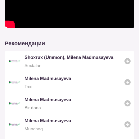
Рекомендации
Shoxrux (Ummon), Milena Madmusayeva
Soxtalar
Milena Madmusayeva
Taxi
Milena Madmusayeva
Bir dona
Milena Madmusayeva
Munchoq