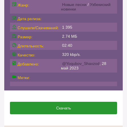
Новые песни
/
Узбекиский
Жанр:
новинки
Дата релиза:
1 395
Слушали/Скачиваний:
2.74 МБ
Размер:
02:40
Длительность:
320 kbp/s.
Качество:
@Yoqubov_Shaxzod
, 28
Добавлено:
май 2023
Метки:
Скачать