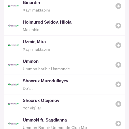
Binardin
Xayr maktabim
Holmurod Saidov, Hilola
Maktabim
Uzmir, Mira
Xayr maktabim
Ummon
Ummon baribir Ummonde
Shoxrux Murodullayev
Do`st
Shoxrux Otajonov
Yor yig`lar
UmmoN ft. Sagdianna
Ummon Baribir Ummonde Club Mix