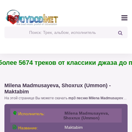
лее 5674 треков от классики джаза до пан
Milena Madmusayeva, Shoxrux (Ummon) -
Maktabim
На этой странице Вы можете скачать
mp3 песню Milena Madmusayeva, Shoxrux (Ummon) - Maktabim
Milena Madmusayeva,
Исполнитель:
Shoxrux (Ummon)
Maktabim
Название: