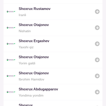
Shoxrux Rustamov
Iranli
Shoxrux Otajonov
Nishatin
Shoxrux Ergashev
Yaxshi qiz
Shoxrux Otajonov
Yorim galdi
Shoxrux Otajonov
Ibrohim Hamidov
Shoxrux Abdugapparov
Yondima yondim
Shoxrux