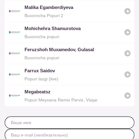
Malika Egamberdiyeva
Buxorocha Popuri 2
Mohichehra Shamurotova
Buxorocha popuri
Feruzshoh Muxamedov, Gulasal
Buxorocha popuri
Farrux Saidov
Popuri lazgi (live)
Megabeatsz
Popuri Meyxana Remix Pərviz, Vüqar