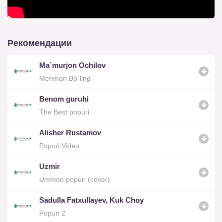
Рекомендации
Ma`murjon Ochilov
Mehmon Bo`ling
Benom guruhi
The Best popuri
Alisher Rustamov
Popuri Video
Uzmir
Ummon popuri (cover)
Sadulla Fatxullayev, Kuk Choy
Popuri 2