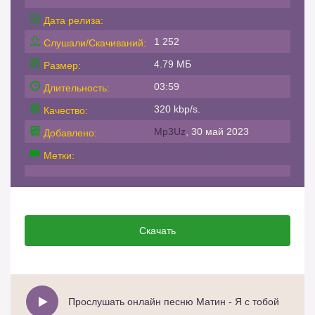
Дата релиза:
1 252
Слушали/Скачиваний:
4.79 МБ
Размер:
03:59
Длительность:
320 kbp/s.
Качество:
Mp3Uz
, 30 май 2023
Добавлено:
Метки:
Скачать
Прослушать онлайн песню Матин - Я с тобой