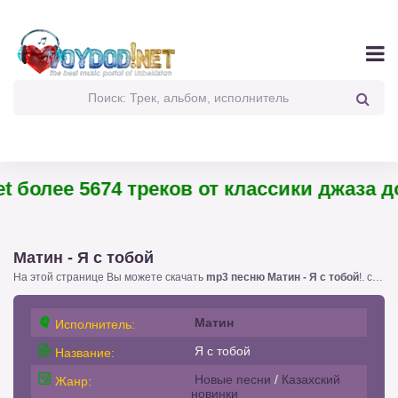
 более 5674 треков от классики джаза до
Матин - Я с тобой
На этой странице Вы можете скачать
mp3 песню Матин - Я с тобой
!. с размером 4.79 бесплатно или слушать
Матин
Исполнитель:
Я с тобой
Название:
Новые песни
/
Казахский
Жанр:
новинки