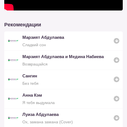
Рекомендации
Марзият Абдулаева
Сладкий сон
Марзият Абдулаева и Медина Набиева
Возвращайся
Сангин
Без тебя
Анна Кэм
Я тебя выдумала
Луиза Абдулаева
Ох, замана замана (Cover)