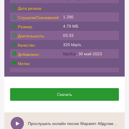
Дата релиза:
1 290
Слушали/Скачиваний:
4.79 МБ
Размер:
03:33
Длительность:
320 kbp/s.
Качество:
Mp3Uz
, 30 май 2023
Добавлено:
Метки:
Скачать
Прослушать онлайн песню Марзият Абдулаева - Ищу тебя