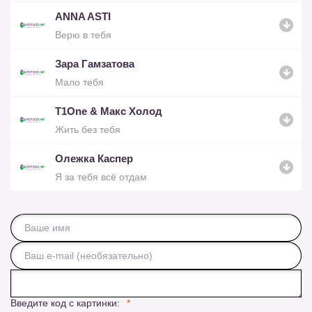
ANNA ASTI
Верю в тебя
Зара Гамзатова
Мало тебя
T1One & Mакс Холод
Жить без тебя
Олежка Каспер
Я за тебя всё отдам
Введите код с картинки: