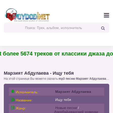
более 5674 треков от классики джаза до 
Марзият Абдулаева - Ищу тебя
На этой странице Вы можете скачать
mp3 песню Марзият Абдулаева - Ищу тебя
Марзият Абдулаева
Исполнитель:
Ищу тебя
Название:
Новые песни
/
Жанр:
Азербайджанский новинки