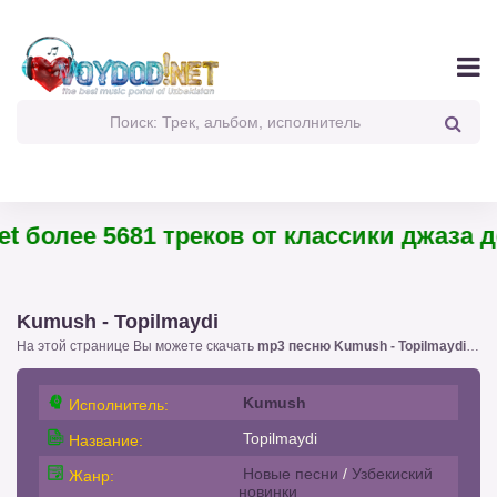
 более 5681 треков от классики джаза до
Kumush - Topilmaydi
На этой странице Вы можете скачать
mp3 песню Kumush - Topilmaydi
!. с
Kumush
Исполнитель:
Topilmaydi
Название:
Новые песни
/
Узбекиский
Жанр:
новинки