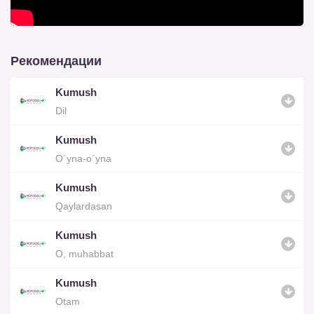
Рекомендации
Kumush
Dil
Kumush
O`yna-o`yna
Kumush
Qaylardasan
Kumush
O, muhabbat
Kumush
Otam