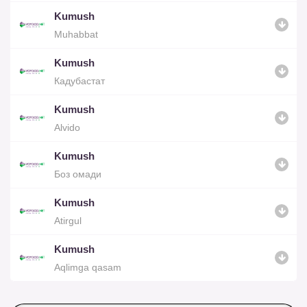
Kumush
Muhabbat
Kumush
Кадубастат
Kumush
Alvido
Kumush
Боз омади
Kumush
Atirgul
Kumush
Aqlimga qasam