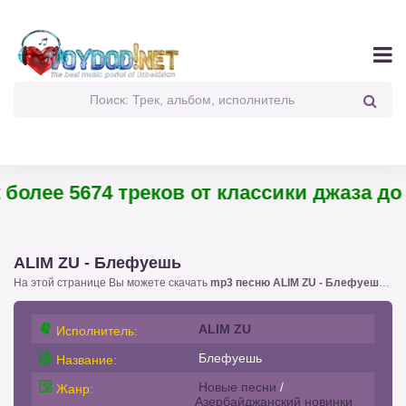
более 5674 треков от классики джаза до 
ALIM ZU - Блефуешь
На этой странице Вы можете скачать
mp3 песню ALIM ZU - Блефуешь
!. 
ALIM ZU
Исполнитель:
Блефуешь
Название:
Новые песни
/
Жанр:
Азербайджанский новинки