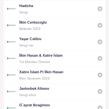
Hadicha
Sevgi
İlkin Cerkezoglu
Belkede 2023
Yaşar Cəlilov
Sevgi var
İlkin Hasan & Xatire İslam
Tut Elimden Ömrüm
Xatire İslam Ft İlkin Hasan
Men Severem 2023
Javlonbek Alimov
Sevgi izhor
G`ayrat Ibragimov