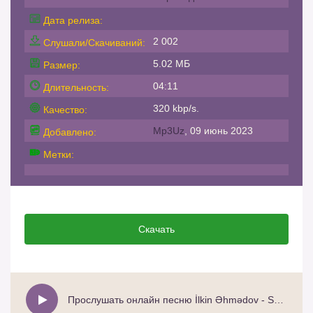
Дата релиза:
2 002
Слушали/Скачиваний:
5.02 МБ
Размер:
04:11
Длительность:
320 kbp/s.
Качество:
Mp3Uz
, 09 июнь 2023
Добавлено:
Метки:
Скачать
Прослушать онлайн песню İlkin Əhmədov - Sənə duyduğum sevgi