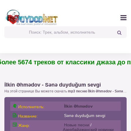
лее 5674 треков от классики джаза до па
İlkin Əhmədov - Sənə duyduğum sevgi
На этой странице Вы можете скачать
mp3 песню İlkin Əhmədov - Sənə duyduğum sevgi
İlkin Əhmədov
Исполнитель:
Sənə duyduğum sevgi
Название:
Новые песни
/
Жанр:
Азербайджанский новинки