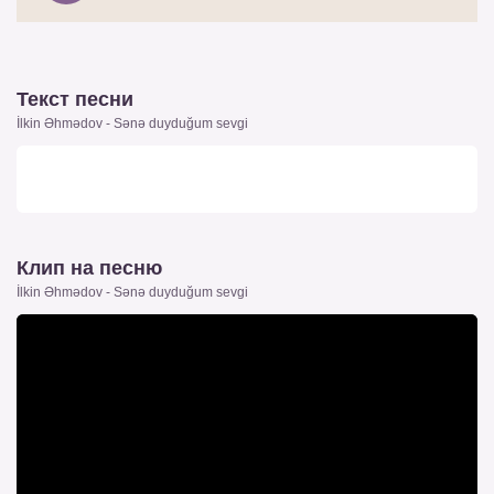
Текст песни
İlkin Əhmədov - Sənə duyduğum sevgi
Клип на песню
İlkin Əhmədov - Sənə duyduğum sevgi