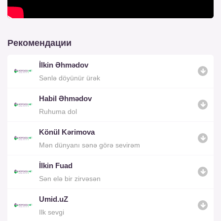
Рекомендации
İlkin Əhmədov
Sənlə döyünür ürək
Habil Əhmədov
Ruhuma dol
Könül Kərimova
Mən dünyanı sənə görə sevirəm
İlkin Fuad
Sən elə bir zirvəsən
Umid.uZ
Ilk sevgi