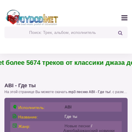
 более 5674 треков от классики джаза до
ABI - Где ты
На этой странице Вы можете скачать
mp3 песню ABI - Где ты
!. с размером 3.02 бесплатно или слушать
ABI
Исполнитель:
Где ты
Название:
Новые песни
/
Жанр:
Азербайджанский новинки