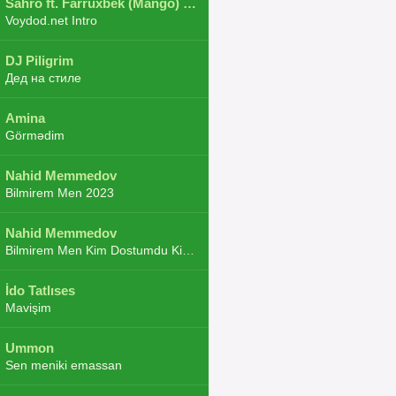
Sahro ft. Farruxbek (Mango) ft. Shaxboz ft. Navruz and Zarba ft. DJ.JoHa
Voydod.net Intro
DJ Piligrim
Дед на стиле
Amina
Görmədim
Nahid Memmedov
Bilmirem Men 2023
Nahid Memmedov
Bilmirem Men Kim Dostumdu Kim Duşmenim 2023
İdo Tatlıses
Mavişim
Ummon
Sen meniki emassan