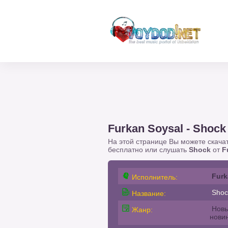
Furkan Soysal - Shock
На этой странице Вы можете скача
бесплатно или слушать
Shock
от
F
Furk
Исполнитель:
Shoc
Название:
Новы
Жанр:
нови