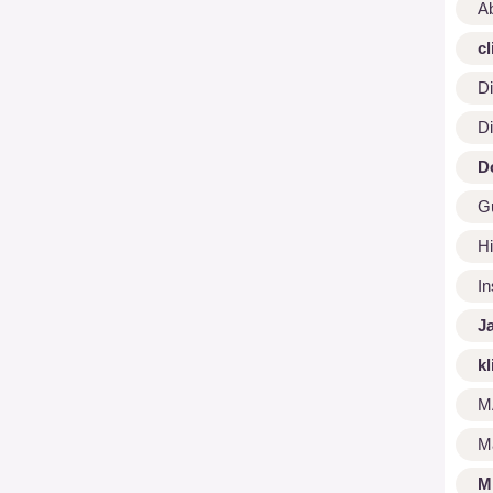
A
cl
Di
Di
D
G
Hi
I
J
kl
M
M
M