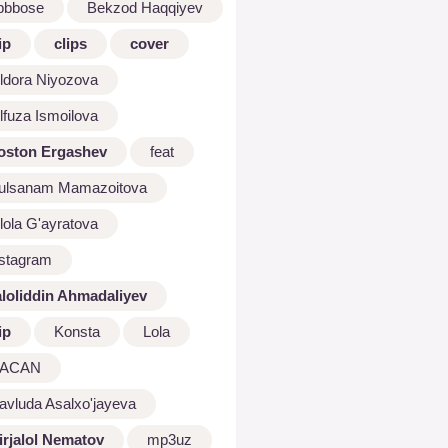
bbbose
Bekzod Haqqiyev
ip
clips
cover
ldora Niyozova
lfuza Ismoilova
oston Ergashev
feat
ulsanam Mamazoitova
lola G'ayratova
nstagram
aloliddin Ahmadaliyev
ip
Konsta
Lola
ACAN
avluda Asalxo'jayeva
irjalol Nematov
mp3uz