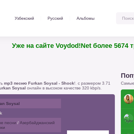
Узбекский
Русский
Альбомы
Уже на сайте Voydod!Net более 5674
Поп
ть
mp3 песню Furkan Soysal - Shock
!. с размером 3.71
Самые
urkan Soysal
онлайн в высоком качестве 320 kbp/s.
an Soysal
k
е песни
/
Азербайджанский
нки