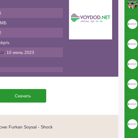
6
 МБ
2
bp/s.
Uz
, 10 июнь 2023
Скачать
ню Furkan Soysal - Shock