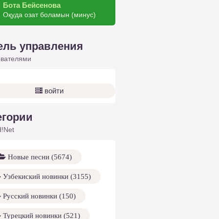
Бота Бейсенова
Оқуда озат боламын (минус)
ель управления
ователями
войти
егории
!Net
Новые песни (5674)
Узбекиский новинки (3155)
Русский новинки (150)
Турецкий новинки (521)