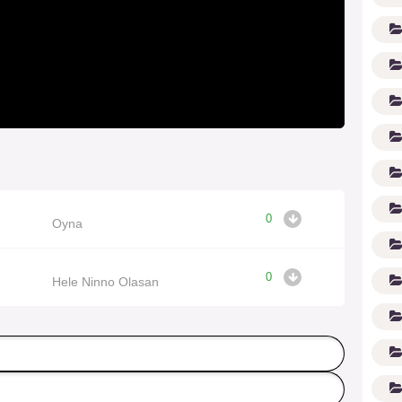
0
Oyna
(1
0
Hele Ninno Olasan