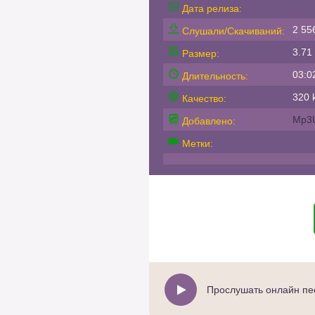
Дата релиза:
2 55
Слушали/Скачиваний:
3.71
Размер:
03:0
Длительность:
320 k
Качество:
Mp3
Добавлено:
Метки:
Прослушать онлайн пес