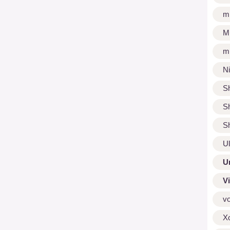
m
M
m
N
S
S
S
U
U
V
v
X