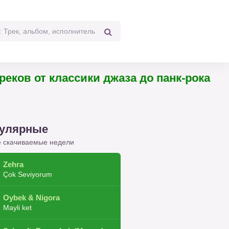
 треков от классики джаза до панк-рока
улярные
 скачиваемые недели
Zehra
Çok Seviyorum
Oybek & Nigora
Mayli ket