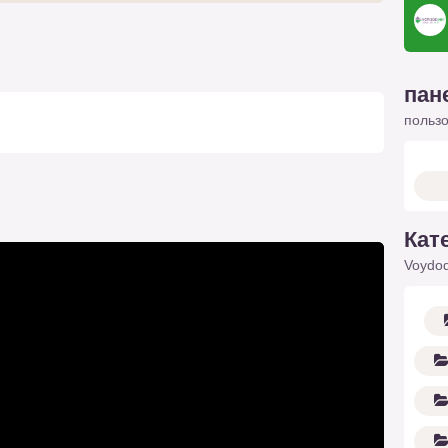
пан
польз
Кат
Voydod