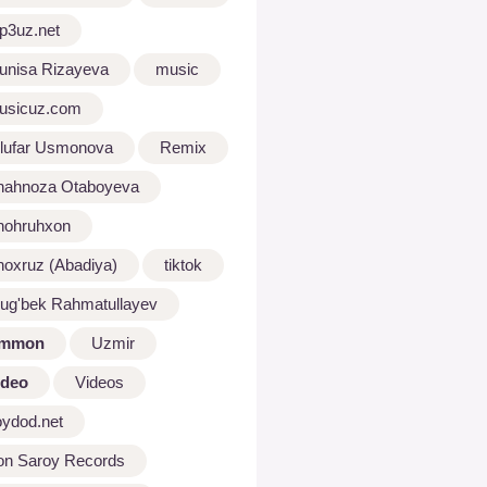
p3uz.net
unisa Rizayeva
music
usicuz.com
ilufar Usmonova
Remix
hahnoza Otaboyeva
hohruhxon
hoxruz (Abadiya)
tiktok
lug'bek Rahmatullayev
mmon
Uzmir
ideo
Videos
oydod.net
on Saroy Records