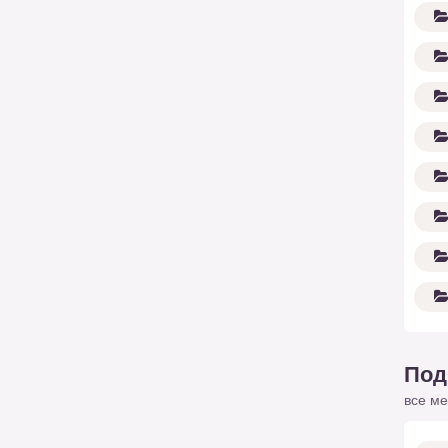
Под
все ме