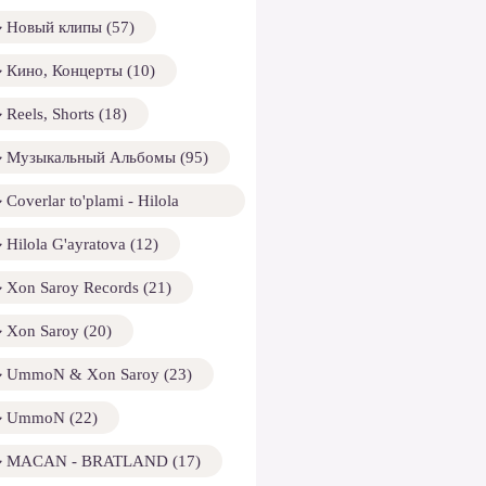
Новый клипы (57)
Кино, Концерты (10)
Reels, Shorts (18)
Музыкальный Альбомы (95)
Coverlar to'plami - Hilola
ayratova (13)
Hilola G'ayratova (12)
Xon Saroy Records (21)
Xon Saroy (20)
UmmoN & Xon Saroy (23)
UmmoN (22)
MACAN - BRATLAND (17)