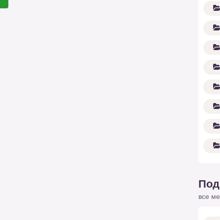
Под
все ме