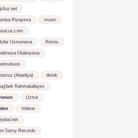
p3uz.net
unisa Rizayeva
music
usicuz.com
ilufar Usmonova
Remix
hahnoza Otaboyeva
hohruhxon
hoxruz (Abadiya)
tiktok
lug'bek Rahmatullayev
mmon
Uzmir
ideo
Videos
oydod.net
on Saroy Records