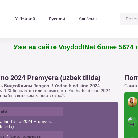
Узбекский
Русский
Альбомы
Уже на сайте Voydod!Net более 567
ino 2024 Premyera (uzbek tilida)
Поп
ть
ВидеоКлипы Jangchi / Yodha hind kino 2024
Самые
ом 123 бесплатно или посмотреть Yodha hind kino 2024
нлайн в высоком качестве kbp/s.
chi
 hind kino 2024 Premyera
 tilida)
осы
/
Кино, Концерты