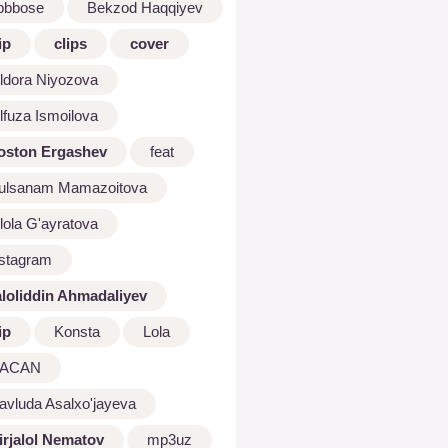
bbbose
Bekzod Haqqiyev
ip
clips
cover
ldora Niyozova
lfuza Ismoilova
oston Ergashev
feat
ulsanam Mamazoitova
lola G'ayratova
nstagram
aloliddin Ahmadaliyev
ip
Konsta
Lola
ACAN
avluda Asalxo'jayeva
irjalol Nematov
mp3uz