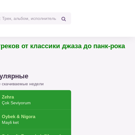
4 треков от классики джаза до панк-рока
улярные
 скачиваемые недели
Zehra
Çok Seviyorum
Oybek & Nigora
Mayli ket