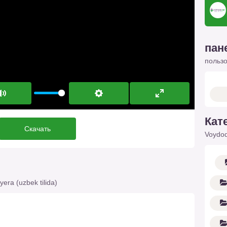
пан
польз
Mute
Settings
Enter
Кат
Скачать
fullscreen
Voydod
era (uzbek tilida)