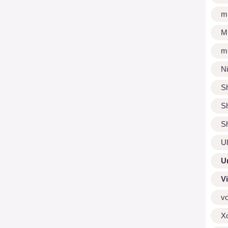
m
M
m
N
S
S
S
U
U
V
v
X