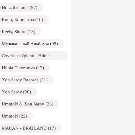
Новый клипы (57)
Кино, Концерты (10)
Reels, Shorts (18)
Музыкальный Альбомы (95)
Coverlar to'plami - Hilola
ayratova (13)
Hilola G'ayratova (12)
Xon Saroy Records (21)
Xon Saroy (20)
UmmoN & Xon Saroy (23)
UmmoN (22)
MACAN - BRATLAND (17)