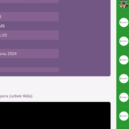
3
МБ
1:03
юль 2024
era (uzbek tilida)