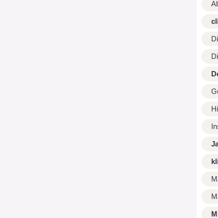
A
cl
Di
Di
D
G
Hi
I
J
kl
M
M
M