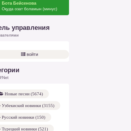
Бота Бейсенова
Оқуда озат боламын (минус)
ель управления
ователями
войти
егории
!Net
Новые песни (5674)
Узбекиский новинки (3155)
Русский новинки (150)
Турецкий новинки (521)