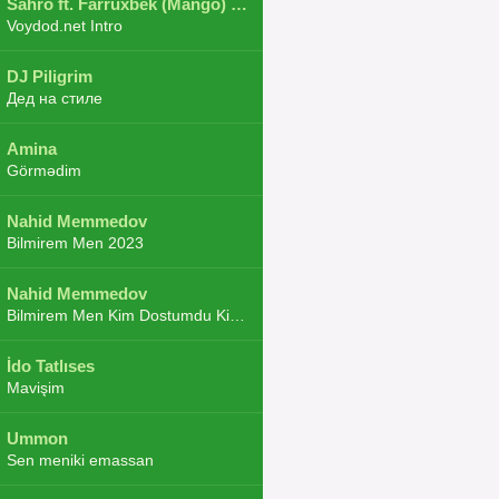
Sahro ft. Farruxbek (Mango) ft. Shaxboz ft. Navruz and Zarba ft. DJ.JoHa
Voydod.net Intro
DJ Piligrim
Дед на стиле
Amina
Görmədim
Nahid Memmedov
Bilmirem Men 2023
Nahid Memmedov
Bilmirem Men Kim Dostumdu Kim Duşmenim 2023
İdo Tatlıses
Mavişim
Ummon
Sen meniki emassan