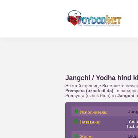
Jangchi / Yodha hind k
На этой странице Вы можете скача
Premyera (uzbek tilida)
!. с размер
Premyera (uzbek tilida) от
Jangchi
о
Jang
Исполнитель:
Yodha
Название:
(uzbek
Вид
Жанр: