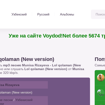
Узбекский
Русский
Альбомы
Уже на сайте Voydod!Net более 5674
 qolaman (New version)
Поп
ть
mp3 песню Munisa Rizayeva - Lol qolaman (New
Самые
тно или слушать
Lol qolaman (New version)
от
Munisa
е 320 kbp/s.
sa Rizayeva
olaman (New version)
е песни
/
Узбекиский
нки