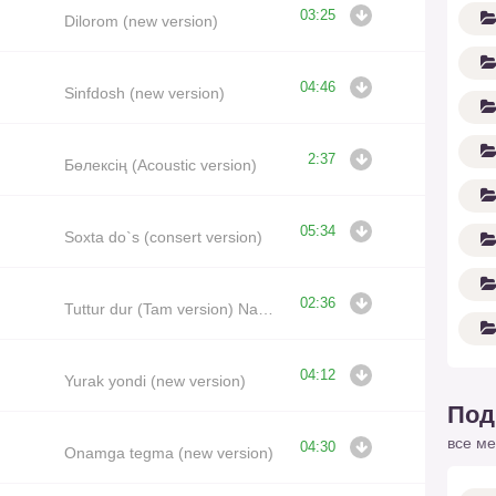
03:25
Dilorom (new version)
04:46
Sinfdosh (new version)
2:37
Бөлексің (Acoustic version)
05:34
Soxta do`s (consert version)
02:36
Tuttur dur (Tam version) NazDej
04:12
Yurak yondi (new version)
Под
все ме
04:30
Onamga tegma (new version)