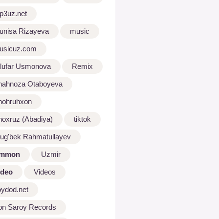
p3uz.net
unisa Rizayeva
music
usicuz.com
ilufar Usmonova
Remix
hahnoza Otaboyeva
hohruhxon
hoxruz (Abadiya)
tiktok
lug'bek Rahmatullayev
mmon
Uzmir
ideo
Videos
oydod.net
on Saroy Records