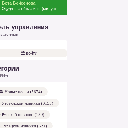
Бота Бейсенова
Оқуда озат боламын (минус)
ель управления
ователями
войти
егории
!Net
Новые песни (5674)
Узбекиский новинки (3155)
Русский новинки (150)
Турецкий новинки (521)