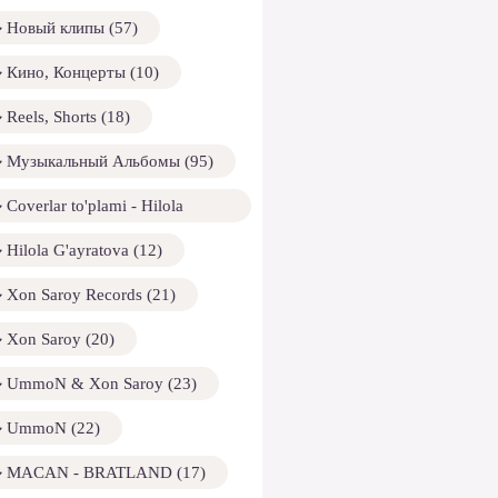
Новый клипы (57)
Кино, Концерты (10)
Reels, Shorts (18)
Музыкальный Альбомы (95)
Coverlar to'plami - Hilola
ayratova (13)
Hilola G'ayratova (12)
Xon Saroy Records (21)
Xon Saroy (20)
UmmoN & Xon Saroy (23)
UmmoN (22)
MACAN - BRATLAND (17)