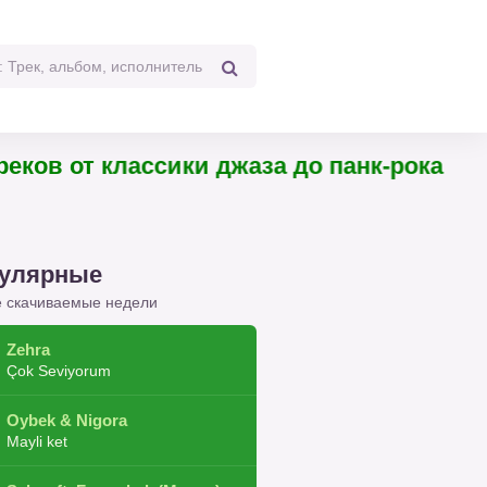
 треков от классики джаза до панк-рока
улярные
 скачиваемые недели
Zehra
Çok Seviyorum
Oybek & Nigora
Mayli ket