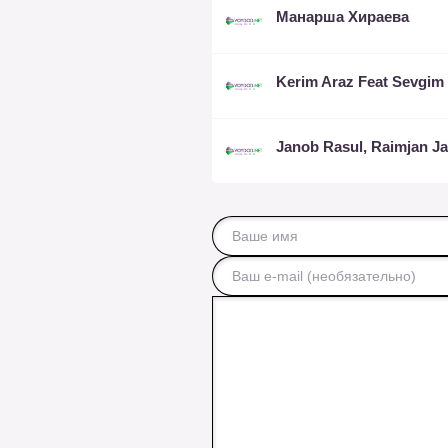
Манарша Хираева