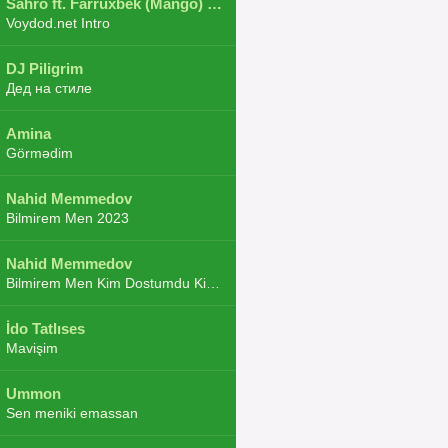
Sahro ft. Farruxbek (Mango) ft. Shaxboz ft. Navruz and Zarba ft. DJ.JoHa
Voydod.net Intro
DJ Piligrim
Дед на стиле
Amina
Görmədim
Nahid Memmedov
Bilmirem Men 2023
Nahid Memmedov
Bilmirem Men Kim Dostumdu Kim Duşmenim 2023
İdo Tatlıses
Mavişim
Ummon
Sen meniki emassan