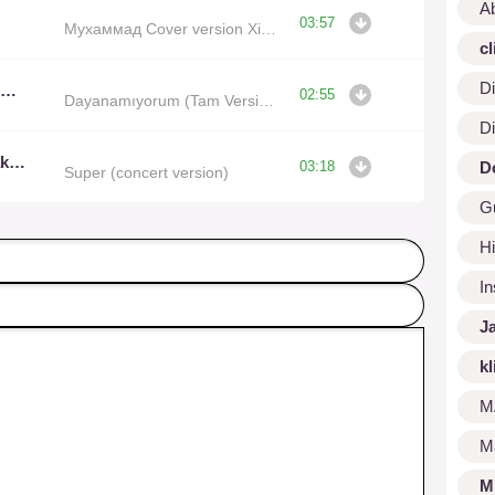
A
03:57
Мухаммад Cover version Xit 2023
cl
Di
Kerim Araz Feat Sevgim Yılmaz
02:55
Dayanamıyorum (Tam Version)
Di
Janob Rasul, Raimjan Jakayim
D
03:18
Super (concert version)
G
Hi
I
J
kl
M
M
M