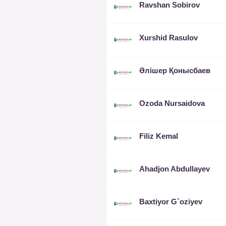
Ravshan Sobirov
Xurshid Rasulov
Әлішер Қонысбаев
Ozoda Nursaidova
Filiz Kemal
Ahadjon Abdullayev
Baxtiyor G`oziyev