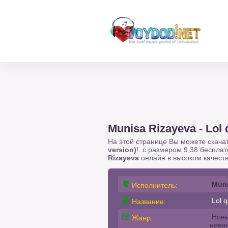
Munisa Rizayeva - Lol
На этой странице Вы можете скача
version)
!. с размером 9,38 беспла
Rizayeva
онлайн в высоком качеств
Muni
Исполнитель:
Lol q
Название:
Новы
Жанр:
нови