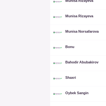
Munisa Rizayeva
Munisa Rizayeva
Munisa Norsafarova
Bonu
Bahodir Abubakirov
Shaxri
Oybek Sangin