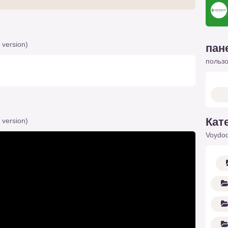
 version)
пан
польз
Кат
 version)
Voydod