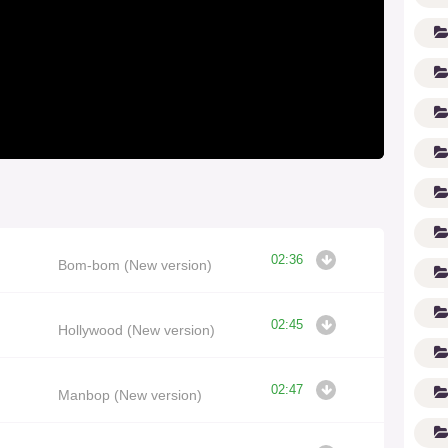
02:36
(1
Bom-bom (New version)
02:45
Hollywood (New version)
02:47
Manbop (New version)