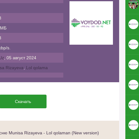
8
 МБ
3
bp/s.
Uz
, 05 август 2024
sa Rizayeva
,
Lol qolama
Скачать
ню Munisa Rizayeva - Lol qolaman (New version)