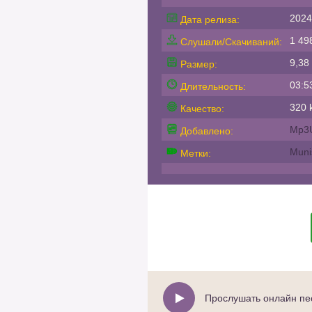
2024
Дата релиза:
1 49
Слушали/Скачиваний:
9,38
Размер:
03:5
Длительность:
320 k
Качество:
Mp3
Добавлено:
Muni
Метки:
Прослушать онлайн пес