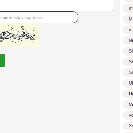
m
M
m
N
S
S
S
U
U
V
v
X