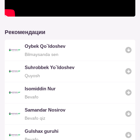
Рекомендации
Oybek Qo`ldoshev
Bilmaysanda sen
Suhrobbek Yo`ldoshev
Quyosh
Isomiddin Nur
Bevafo
Samandar Nosirov
Bevafo qiz
Gulshax guruhi
Bevafo