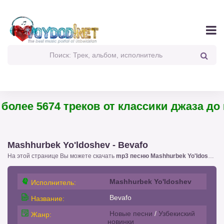
олее 5674 треков от классики джаза до п
Mashhurbek Yo'ldoshev - Bevafo
На этой странице Вы можете скачать
mp3 песню Mashhurbek Yo'ldoshev - Bevafo
Mashhurbek Yo'ldoshev
Исполнитель:
Bevafo
Название:
Новые песни
/
Узбекиский
Жанр:
новинки