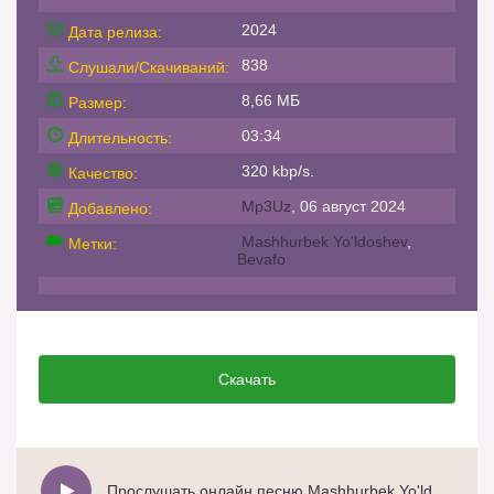
2024
Дата релиза:
838
Слушали/Скачиваний:
8,66 МБ
Размер:
03:34
Длительность:
320 kbp/s.
Качество:
Mp3Uz
, 06 август 2024
Добавлено:
Mashhurbek Yo'ldoshev
,
Метки:
Bevafo
Скачать
Прослушать онлайн песню Mashhurbek Yo'ldoshev - Bevafo