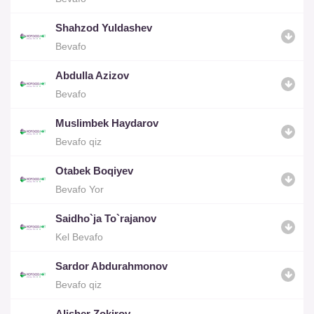
Shahzod Yuldashev
Bevafo
Abdulla Azizov
Bevafo
Muslimbek Haydarov
Bevafo qiz
Otabek Boqiyev
Bevafo Yor
Saidho`ja To`rajanov
Kel Bevafo
Sardor Abdurahmonov
Bevafo qiz
Alisher Zokirov