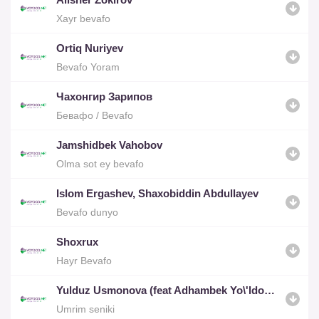
Xayr bevafo
Ortiq Nuriyev
Bevafo Yoram
Чахонгир Зарипов
Бевафо / Bevafo
Jamshidbek Vahobov
Olma sot ey bevafo
Islom Ergashev, Shaxobiddin Abdullayev
Bevafo dunyo
Shoxrux
Hayr Bevafo
Yulduz Usmonova (feat Adhambek Yo\'ldoshev)
Umrim seniki