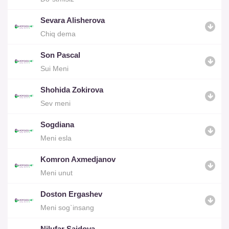
Sevara Alisherova
Chiq dema
Son Pascal
Sui Meni
Shohida Zokirova
Sev meni
Sogdiana
Meni esla
Komron Axmedjanov
Meni unut
Doston Ergashev
Meni sog`insang
Nilufar Saidova