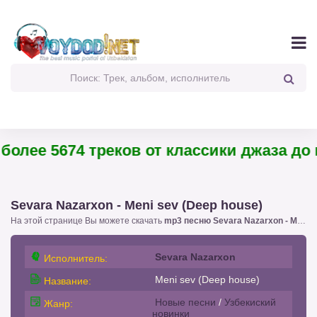
олее 5674 треков от классики джаза до п
Sevara Nazarxon - Meni sev (Deep house)
На этой странице Вы можете скачать
mp3 песню Sevara Nazarxon - Meni sev (Deep house)
Sevara Nazarxon
Исполнитель:
Meni sev (Deep house)
Название:
Новые песни
/
Узбекиский
Жанр:
новинки