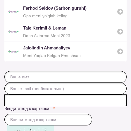
Farhod Saidov (Sarbon guruhi)
Opa meni yo‘qlab keling
Tale Kerimli & Leman
Daha Axtarma Meni 2023
Jaloliddin Ahmadaliyev
Meni Yoqlab Kelgan Emushsan
Введите код с картинки: