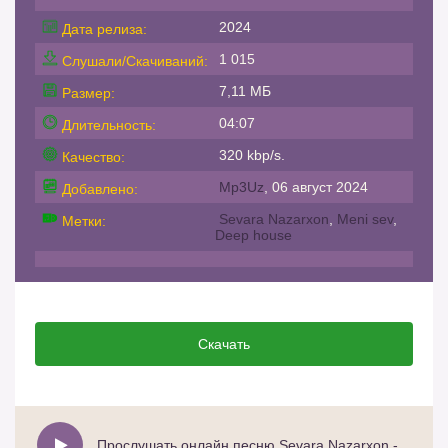
2024
Дата релиза:
1 015
Слушали/Скачиваний:
7,11 МБ
Размер:
04:07
Длительность:
320 kbp/s.
Качество:
Mp3Uz
, 06 август 2024
Добавлено:
Sevara Nazarxon
,
Meni sev
,
Метки:
Deep house
Скачать
Прослушать онлайн песню Sevara Nazarxon - Meni sev (Deep house)