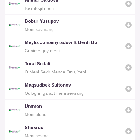
Rashk qil meni
Bobur Yusupov
Meni sevmang
Meylis Jumamyradow ft Berdi Bu
Gunime goy meni
Tural Sedali
O Meni Sevir Mende Onu, Yeni
Maqsudbek Sultonov
Qulog`imga ayt meni sevsang
Ummon
Meni aldadi
Shoxrux
Meni sevma