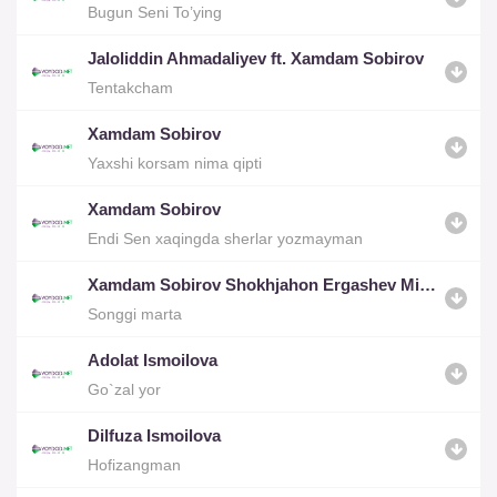
Bugun Seni To’ying
Jaloliddin Ahmadaliyev ft. Xamdam Sobirov
Tentakcham
Xamdam Sobirov
Yaxshi korsam nima qipti
Xamdam Sobirov
Endi Sen xaqingda sherlar yozmayman
Xamdam Sobirov Shokhjahon Ergashev Mirjon Ashrapov Oybek Sangin
Songgi marta
Adolat Ismoilova
Go`zal yor
Dilfuza Ismoilova
Hofizangman