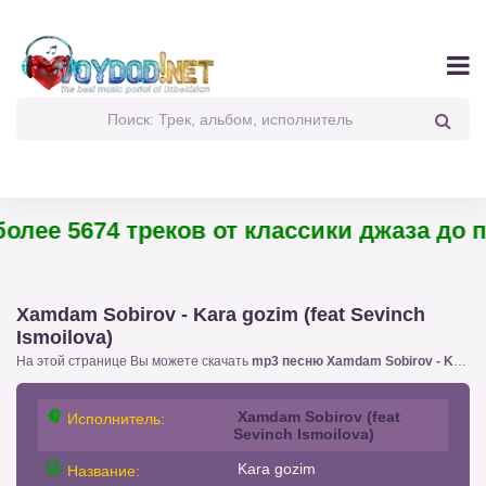
лее 5674 треков от классики джаза до пан
Xamdam Sobirov - Kara gozim (feat Sevinch
Ismoilova)
На этой странице Вы можете скачать
mp3 песню Xamdam Sobirov - Kara gozim (feat Sevinch Ismoilova)
Xamdam Sobirov (feat
Исполнитель:
Sevinch Ismoilova)
Kara gozim
Название: