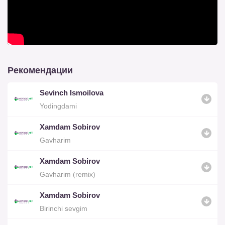
Рекомендации
Sevinch Ismoilova
Yodingdami
Xamdam Sobirov
Gavharim
Xamdam Sobirov
Gavharim (remix)
Xamdam Sobirov
Birinchi sevgim