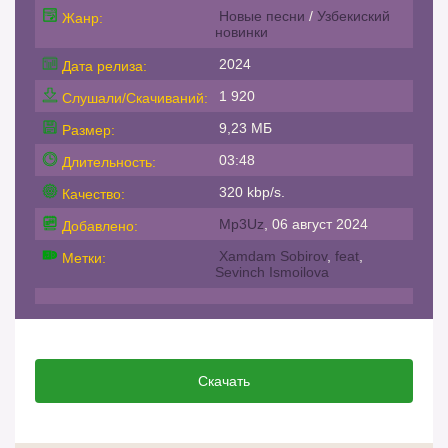
Новые песни
/
Узбекиский
Жанр:
новинки
2024
Дата релиза:
1 920
Слушали/Скачиваний:
9,23 МБ
Размер:
03:48
Длительность:
320 kbp/s.
Качество:
Mp3Uz
, 06 август 2024
Добавлено:
Xamdam Sobirov
,
feat
,
Метки:
Sevinch Ismoilova
Скачать