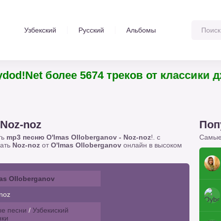
Узбекский
Русский
Альбомы
йте Voydod!Net более 5674 треков от кла
 Noz-noz
Поп
ть
mp3 песню O'lmas Olloberganov - Noz-noz
!. с
Самые
шать
Noz-noz
от
O'lmas Olloberganov
онлайн в высоком
as Olloberganov
noz
е песни
/
Узбекиский
нки