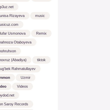
p3uz.net
unisa Rizayeva
music
usicuz.com
ilufar Usmonova
Remix
hahnoza Otaboyeva
hohruhxon
hoxruz (Abadiya)
tiktok
lug'bek Rahmatullayev
mmon
Uzmir
ideo
Videos
oydod.net
on Saroy Records