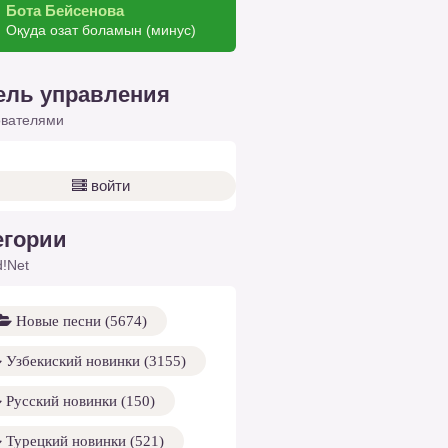
Бота Бейсенова
Оқуда озат боламын (минус)
ель управления
ователями
войти
егории
!Net
Новые песни (5674)
Узбекиский новинки (3155)
Русский новинки (150)
Турецкий новинки (521)