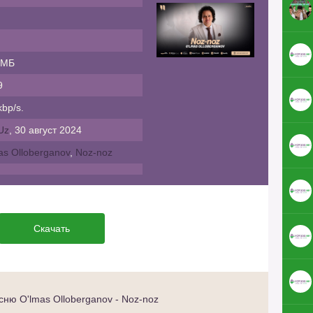
 МБ
9
bp/s.
Uz
, 30 август 2024
as Olloberganov
,
Noz-noz
Скачать
ню O'lmas Olloberganov - Noz-noz