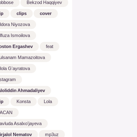
bbbose
Bekzod Haqqiyev
ip
clips
cover
ldora Niyozova
lfuza Ismoilova
oston Ergashev
feat
ulsanam Mamazoitova
lola G'ayratova
nstagram
aloliddin Ahmadaliyev
ip
Konsta
Lola
ACAN
avluda Asalxo'jayeva
irjalol Nematov
mp3uz