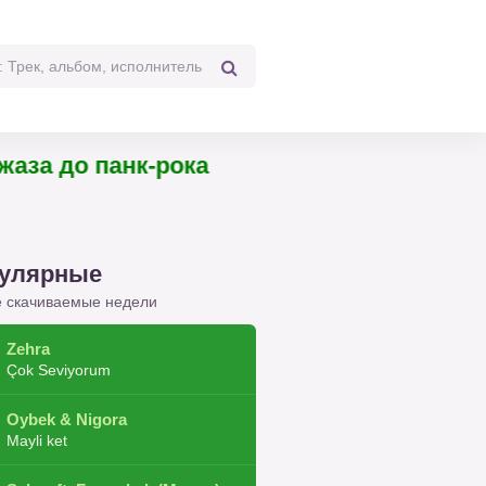
ссики джаза до панк-рока
улярные
 скачиваемые недели
Zehra
Çok Seviyorum
Oybek & Nigora
Mayli ket