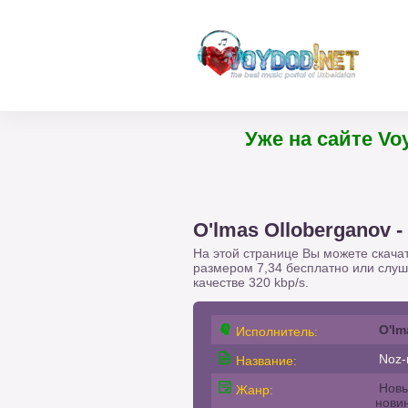
Уже на са
O'lmas Olloberganov -
На этой странице Вы можете скача
размером 7,34 бесплатно или слу
качестве 320 kbp/s.
O'lm
Исполнитель:
Noz-
Название:
Новы
Жанр:
нови