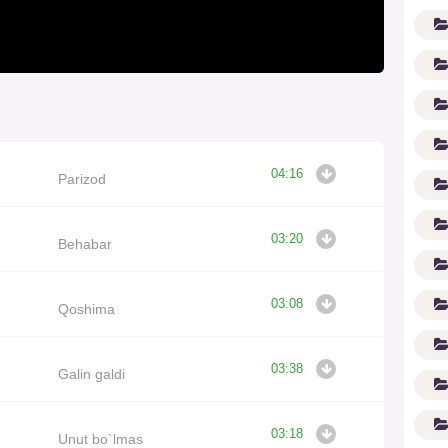
04:16
Parizod
G'
03:20
Behabar
03:08
Qoshima
03:38
Galin galdi
03:18
Unut bo`lmas