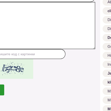
A
cl
Di
Di
D
G
Hi
I
J
kl
M
M
M