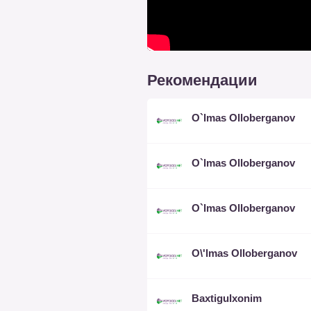
Рекомендации
O`lmas Olloberganov
O`lmas Olloberganov
O`lmas Olloberganov
O\'lmas Olloberganov
Baxtigulxonim