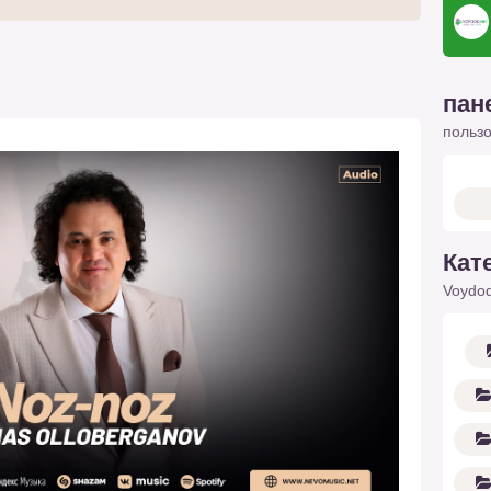
пан
польз
Кат
Voydod