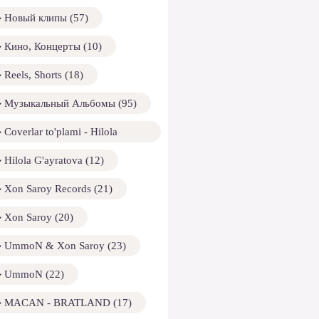
Новый клипы (57)
Кино, Концерты (10)
Reels, Shorts (18)
Музыкальный Альбомы (95)
Coverlar to'plami - Hilola
ayratova (13)
Hilola G'ayratova (12)
Xon Saroy Records (21)
Xon Saroy (20)
UmmoN & Xon Saroy (23)
UmmoN (22)
MACAN - BRATLAND (17)