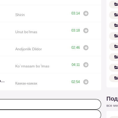
03:14
Shirin
03:18
Unut bo‘lmas
02:46
Andijonlik Dildor
04:11
Ko`rmasam bo`lmas
Ruxshona, Rustam Olloberganov
02:54
Камак-камак
Под
все ме