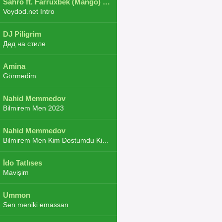
Sahro ft. Farruxbek (Mango) ft. Shaxboz ft. Navruz and Zarba ft. DJ.JoHa
Voydod.net Intro
DJ Piligrim
Дед на стиле
Amina
Görmədim
Nahid Memmedov
Bilmirem Men 2023
Nahid Memmedov
Bilmirem Men Kim Dostumdu Kim Duşmenim 2023
İdo Tatlıses
Mavişim
Ummon
Sen meniki emassan