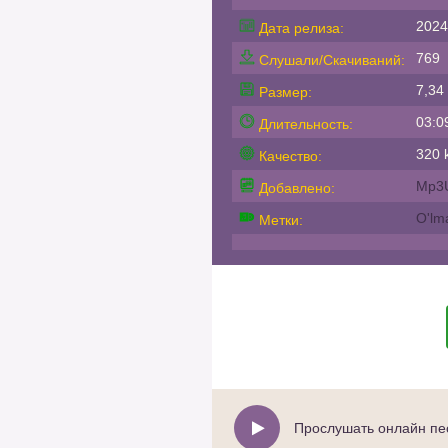
2024
Дата релиза:
769
Слушали/Скачиваний:
7,34
Размер:
03:0
Длительность:
320 k
Качество:
Mp3
Добавлено:
O'lm
Метки:
Прослушать онлайн пес