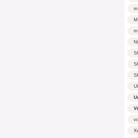
m
M
m
N
S
S
S
U
U
V
v
X