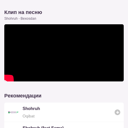
Клип на песню
Shohruh - Bexosdan
Рекомендации
Shohruh
Oqibat
Shohruh (feat Sema)