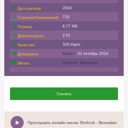
2024
Дата релиза:
733
Слушали/Скачиваний:
6,77 МБ
Размер:
2:51
Длительность:
320 kbp/s.
Качество:
Mp3Uz
, 01 октябрь 2024
Добавлено:
Shohruh
,
Bexosdan
Метки:
Скачать
Прослушать онлайн песню Shohruh - Bexosdan