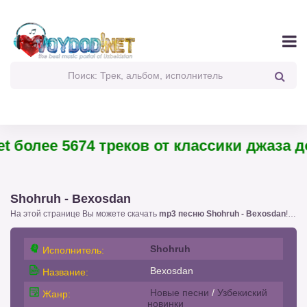
 более 5674 треков от классики джаза до 
Shohruh - Bexosdan
На этой странице Вы можете скачать
mp3 песню Shohruh - Bexosdan
!. с размером 6,77 бесплатно или слушать
Shohruh
Исполнитель:
Bexosdan
Название:
Новые песни
/
Узбекиский
Жанр:
новинки