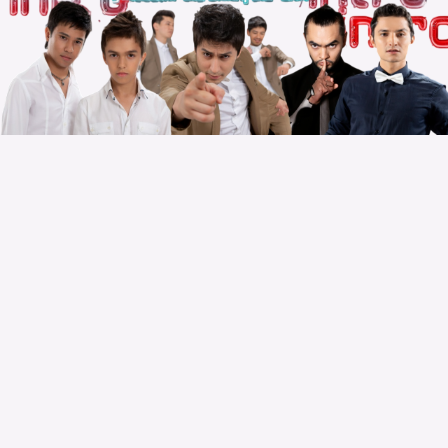
Copyright © 2010 – 2026 Powered by
Voydod Team
–
Премьеры всегда можно найти!
Вопросы, жалобы и сотрудничество:
Телеграм:
@solnazar
Телефон:
+998 (94) 300 - 00 - 92
| DMCA |
Правила |
Сайт для просмотра |
Реклама |
Размещение музыки |
Статистика сайта |
Обратная связь |