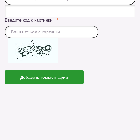
Введите код с картинки:
Добавить комментарий