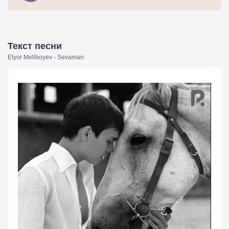
Текст песни
Elyor Meliboyev - Sevaman