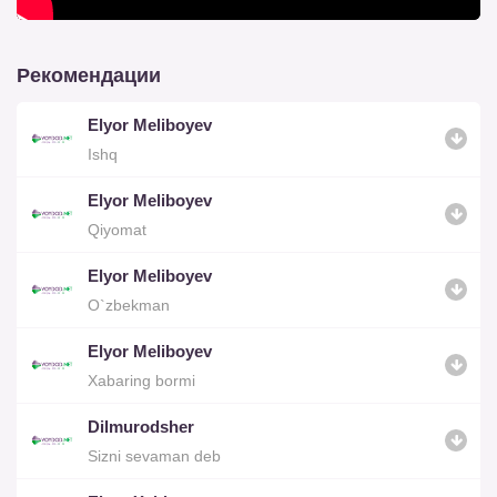
Рекомендации
Elyor Meliboyev
Ishq
Elyor Meliboyev
Qiyomat
Elyor Meliboyev
O`zbekman
Elyor Meliboyev
Xabaring bormi
Dilmurodsher
Sizni sevaman deb