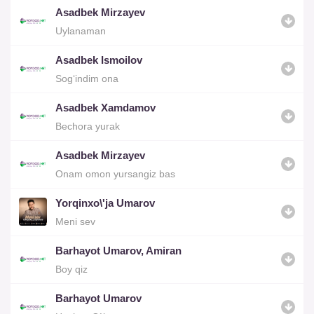
Asadbek Mirzayev
Uylanaman
Asadbek Ismoilov
Sog‘indim ona
Asadbek Xamdamov
Bechora yurak
Asadbek Mirzayev
Onam omon yursangiz bas
Yorqinxo\'ja Umarov
Meni sev
Barhayot Umarov, Amiran
Boy qiz
Barhayot Umarov