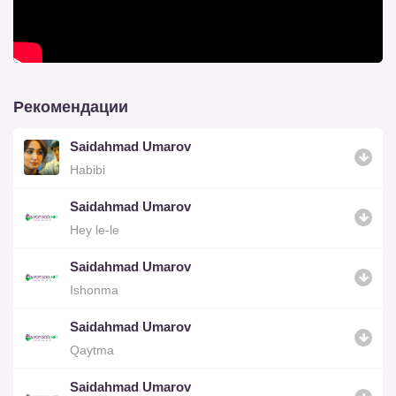
Рекомендации
Saidahmad Umarov
Habibi
Saidahmad Umarov
Hey le-le
Saidahmad Umarov
Ishonma
Saidahmad Umarov
Qaytma
Saidahmad Umarov