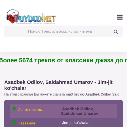
лее 5674 треков от классики джаза до пан
Asadbek Odilov, Saidahmad Umarov - Jim-jit
ko'chalar
На этой странице Вы можете скачать
mp3 песню Asadbek Odilov, Saidahmad Umarov - Jim-jit ko'chalar
Asadbek Odilov,
Исполнитель:
Saidahmad Umarov
Jim-jit ko'chalar
Название: