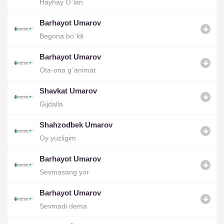
Hayhay O`lan
Barhayot Umarov
Begona bo`ldi
Barhayot Umarov
Ota-ona g`animat
Shavkat Umarov
Gijdalla
Shahzodbek Umarov
Oy yuzligim
Barhayot Umarov
Sevmasang yor
Barhayot Umarov
Sevmadi dema