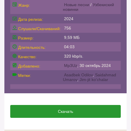
Новые песни
/
Узбекиский
Жанр:
новинки
2024
Дата релиза:
756
Слушали/Скачиваний:
9,59 МБ
Размер:
04:03
Длительность:
320 kbp/s.
Качество:
Mp3Uz
, 30 октябрь 2024
Добавлено:
Asadbek Odilov
,
Saidahmad
Метки:
Umarov
,
Jim-jit ko'chalar
Скачать