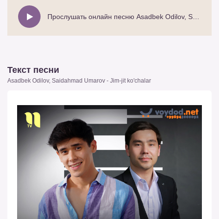
Прослушать онлайн песню Asadbek Odilov, Saidahmad Umarov - Jim-jit ko'chalar
Текст песни
Asadbek Odilov, Saidahmad Umarov - Jim-jit ko'chalar