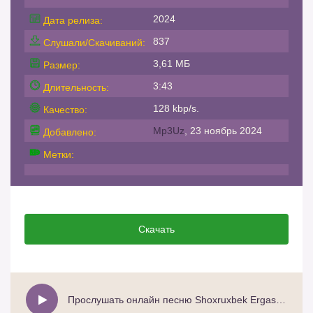
2024
Дата релиза:
837
Слушали/Скачиваний:
3,61 МБ
Размер:
3:43
Длительность:
128 kbp/s.
Качество:
Mp3Uz
, 23 ноябрь 2024
Добавлено:
Метки:
Скачать
Прослушать онлайн песню Shoxruxbek Ergashev - 16 17 yoshimda cover