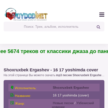
е 5674 треков от классики джаза до панк-
Shoxruxbek Ergashev - 16 17 yoshimda cover
На этой странице Вы можете скачать
mp3 песню Shoxruxbek Ergashev - 16 17 yoshimda cover
Shoxruxbek Ergashev
Исполнитель:
16 17 yoshimda (cover)
Название:
Новые песни
/
Узбекиский
Жанр:
новинки