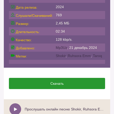
2024
Дата релиза:
769
Слушали/Скачиваний:
2,45 МБ
Размер:
02:34
Длительность:
128 kbp/s.
Качество:
Mp3Uz
, 21 декабрь 2024
Добавлено:
Shokir
,
Ruhsora Emm
,
Taroq
Метки:
Скачать
Прослушать онлайн песню Shokir, Ruhsora Emm - Taroq