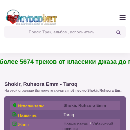
олее 5674 треков от классики джаза до п
Shokir, Ruhsora Emm - Taroq
На этой странице Вы можете скачать
mp3 песню Shokir, Ruhsora Emm - Taroq
Shokir, Ruhsora Emm
Исполнитель:
Taroq
Название:
Новые песни
/
Узбекиский
Жанр:
новинки