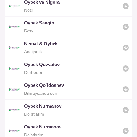
Oybek va Nigora
Nozi
Oybek Sangin
Бету
Nemat & Oybek
Andijonlik
Oybek Quvvatov
Derbeder
Oybek Qo`ldoshev
Bilmaysanda sen
Oybek Nurmanov
Do`stlarim
Oybek Nurmanov
Do‘stlarim