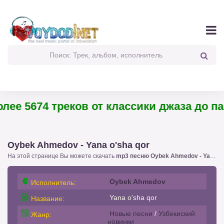
е 5674 треков от классики джаза до панк
Oybek Ahmedov - Yana o'sha qor
На этой странице Вы можете скачать
mp3 песню Oybek Ahmedov - Yana o'sha qor
Oybek Ahmedov
Исполнитель:
Yana o'sha qor
Название:
Новые песни
/
Узбекиский
Жанр:
новинки