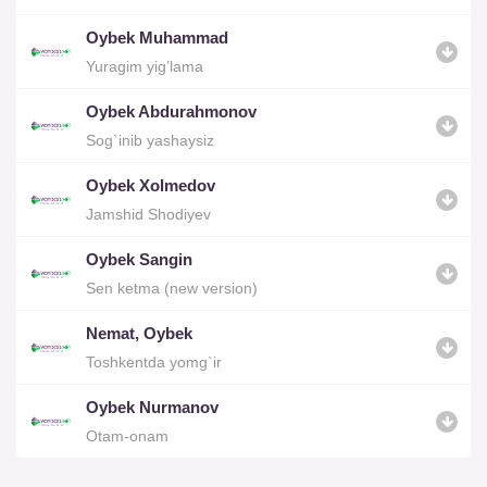
Oybek Muhammad
Yuragim yig’lama
Oybek Abdurahmonov
Sog`inib yashaysiz
Oybek Xolmedov
Jamshid Shodiyev
Oybek Sangin
Sen ketma (new version)
Nemat, Oybek
Toshkentda yomg`ir
Oybek Nurmanov
Otam-onam