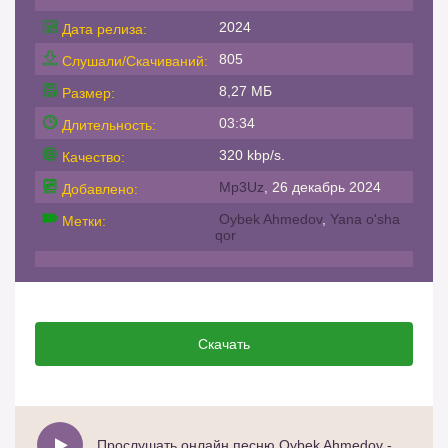
2024
Дата релиза:
805
Слушали/Скачиваний:
8,27 МБ
Размер:
03:34
Длительность:
320 kbp/s.
Качество:
Mp3Uz
, 26 декабрь 2024
Добавлено:
Oybek Ahmedov
,
Yana o'sha
Метки:
qor
Скачать
Прослушать онлайн песню Oybek Ahmedov - Yana o'sha qor