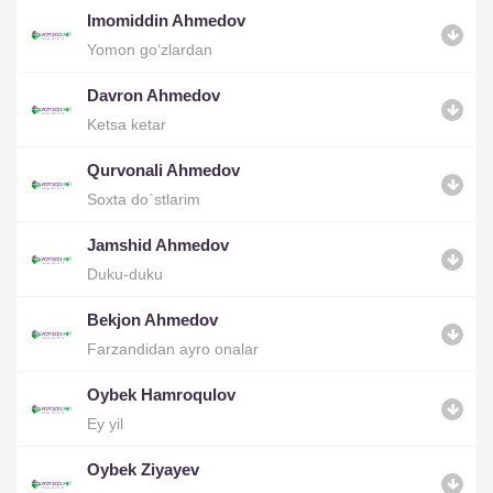
Imomiddin Ahmedov
Yomon go‘zlardan
Davron Ahmedov
Ketsa ketar
Qurvonali Ahmedov
Soxta do`stlarim
Jamshid Ahmedov
Duku-duku
Bekjon Ahmedov
Farzandidan ayro onalar
Oybek Hamroqulov
Ey yil
Oybek Ziyayev