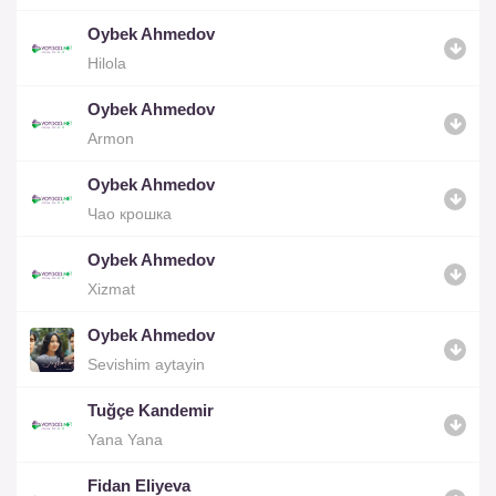
Oybek Ahmedov
Hilola
Oybek Ahmedov
Armon
Oybek Ahmedov
Чао крошка
Oybek Ahmedov
Xizmat
Oybek Ahmedov
Sevishim aytayin
Tuğçe Kandemir
Yana Yana
Fidan Eliyeva