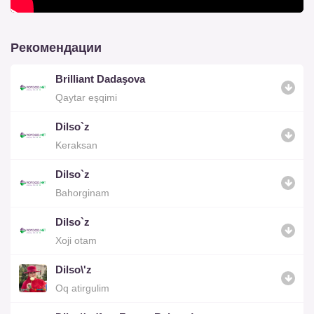
Рекомендации
Brilliant Dadaşova
Qaytar eşqimi
Dilso`z
Keraksan
Dilso`z
Bahorginam
Dilso`z
Xoji otam
Dilso\'z
Oq atirgulim