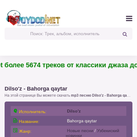
более 5674 треков от классики джаза до 
Dilso'z - Bahorga qaytar
На этой странице Вы можете скачать
mp3 песню Dilso'z - Bahorga qaytar
!
Dilso'z
Исполнитель:
Bahorga qaytar
Название:
Новые песни
/
Узбекиский
Жанр:
новинки