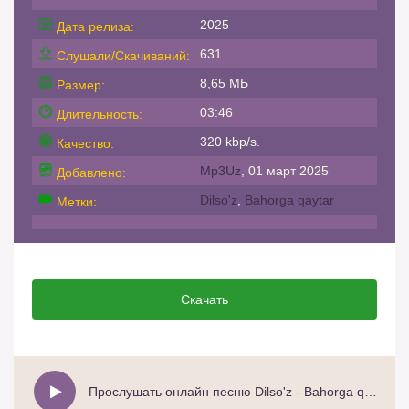
2025
Дата релиза:
631
Слушали/Скачиваний:
8,65 МБ
Размер:
03:46
Длительность:
320 kbp/s.
Качество:
Mp3Uz
, 01 март 2025
Добавлено:
Dilso'z
,
Bahorga qaytar
Метки:
Скачать
Прослушать онлайн песню Dilso'z - Bahorga qaytar