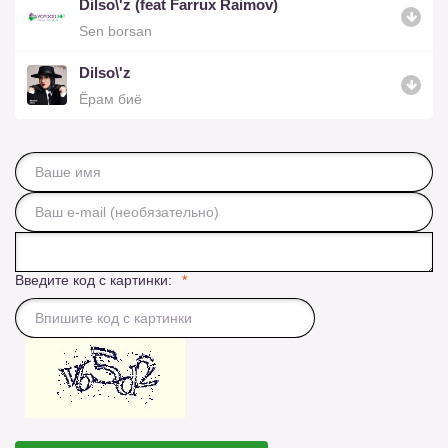
Dilso\'z (feat Farrux Raimov)
Sen borsan
Dilso\'z
Ёрам биё
Введите код с картинки: