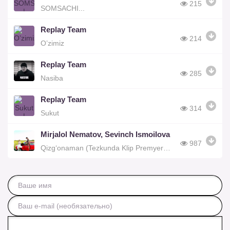
215
SOMSACHI...
Replay Team
214
O’zimiz
Replay Team
285
Nasiba
Replay Team
314
Sukut
Mirjalol Nematov, Sevinch Ismoilova
987
Qizg‘onaman (Tezkunda Klip Premyerasi)