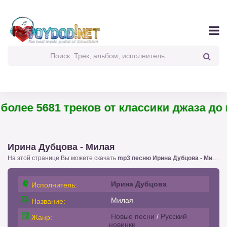
олее 5681 треков от классики джаза до па
Ирина Дубцова - Милая
На этой странице Вы можете скачать
mp3 песню Ирина Дубцова - Милая
!
Ирина Дубцова
Исполнитель:
Милая
Название:
Новые песни
/
Русский
Жанр:
новинки