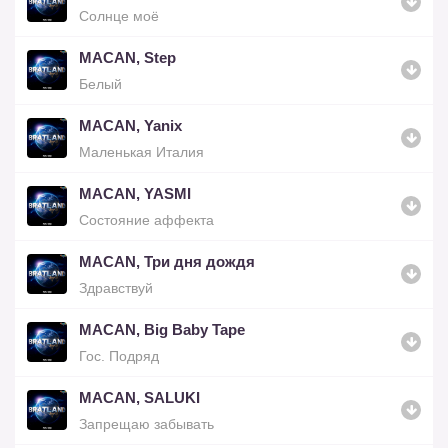
Солнце моё
MACAN, Step
Белый
MACAN, Yanix
Маленькая Италия
MACAN, YASMI
Состояние аффекта
MACAN, Три дня дождя
Здравствуй
MACAN, Big Baby Tape
Гос. Подряд
MACAN, SALUKI
Запрещаю забывать