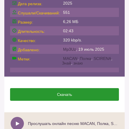
2025
Дата релиза:
551
Слушали/Скачиваний:
6,26 МБ
Размер:
02:43
Длительность:
320 kbp/s.
Качество:
Mp3Uz
, 19 июль 2025
Добавлено:
MACAN
,
Полка
,
SCIRENA
,
Метки:
Знай
,
знаю
Скачать
Прослушать онлайн песню MACAN, Полка, SCIRENA – Знай, знаю