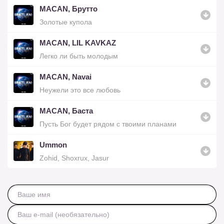
MACAN, Брутто
Золотые купола
MACAN, LIL KAVKAZ
Легко ли быть молодым
MACAN, Navai
Неужели это все любовь
MACAN, Баста
Пусть Бог будет рядом с твоими планами
Ummon
Zohid, Shoxrux, Jasur