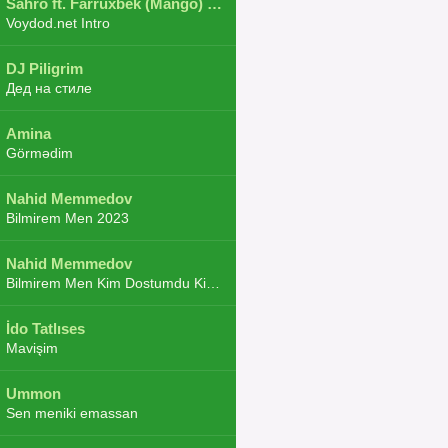
Sahro ft. Farruxbek (Mango) ft. Shaxboz ft. Navruz and Zarba ft. DJ.JoHa
Voydod.net Intro
DJ Piligrim
Дед на стиле
Amina
Görmədim
Nahid Memmedov
Bilmirem Men 2023
Nahid Memmedov
Bilmirem Men Kim Dostumdu Kim Duşmenim 2023
İdo Tatlıses
Mavişim
Ummon
Sen meniki emassan