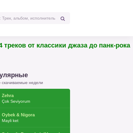
ков от классики джаза до панк-рока
улярные
 скачиваемые недели
Zehra
Çok Seviyorum
Oybek & Nigora
Mayli ket