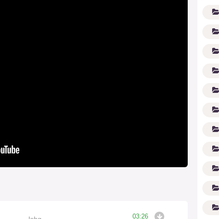
G'
03:26
Ishq