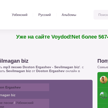
Узбекский
Русский
Альбомы
Уже на сайте Voydod!Net более 5674 тре
ilmagan biz
Поп
ть
mp3 песню Doston Ergashev - Sevilmagan biz
!. с
Самые
шать
Sevilmagan biz
от
Doston Ergashev
онлайн в
on Ergashev
magan biz
е песни
/
Узбекиский
нки