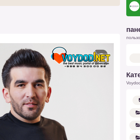
пан
польз
Кат
Voydod