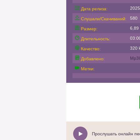
2025
Дата релиза:
580
Слушали/Скачиваний:
6,89
Размер:
03:0
Длительность:
320 k
Качество:
Mp3
Добавлено:
Метки:
Прослушать онлайн пес