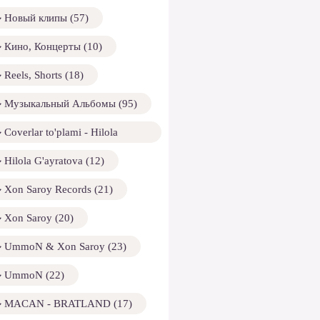
Новый клипы (57)
Кино, Концерты (10)
Reels, Shorts (18)
Музыкальный Альбомы (95)
Coverlar to'plami - Hilola
ayratova (13)
Hilola G'ayratova (12)
Xon Saroy Records (21)
Xon Saroy (20)
UmmoN & Xon Saroy (23)
UmmoN (22)
MACAN - BRATLAND (17)