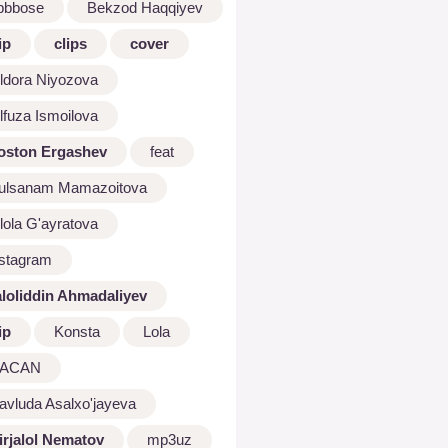
bbbose
Bekzod Haqqiyev
ip
clips
cover
ldora Niyozova
lfuza Ismoilova
oston Ergashev
feat
ulsanam Mamazoitova
lola G'ayratova
nstagram
aloliddin Ahmadaliyev
ip
Konsta
Lola
ACAN
avluda Asalxo'jayeva
irjalol Nematov
mp3uz