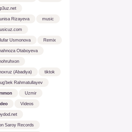
p3uz.net
unisa Rizayeva
music
usicuz.com
ilufar Usmonova
Remix
hahnoza Otaboyeva
hohruhxon
hoxruz (Abadiya)
tiktok
lug'bek Rahmatullayev
mmon
Uzmir
ideo
Videos
oydod.net
on Saroy Records