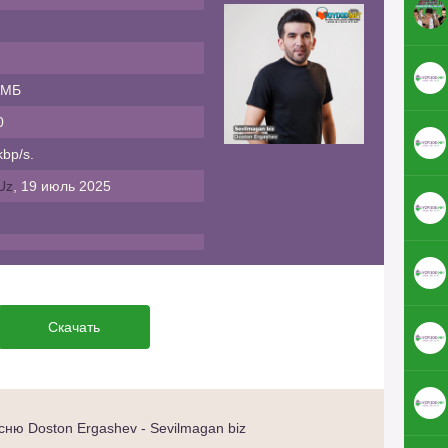
 МБ
0
bp/s.
Uz
, 19 июль 2025
Скачать
ню Doston Ergashev - Sevilmagan biz