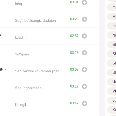
03:31
Ishq
m
M
03:26
Sog\' bo\'lsangiz dadajon
m
Doston Ergashev, Toir Axmed
N
02:57
Izladim
S
03:25
S
Yo\'qsan
S
Doston Ergashev, Jahongir Ibrohimov
03:07
Seni yaxshi ko\'raman jigar
U
U
03:17
Sog`inganimsan
V
v
03:47
Ko‘ngil
X