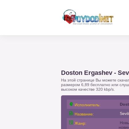
Doston Ergashev - Sev
На этой странице Вы можете скача
размером 6,89 бесплатно или слу
высоком качестве 320 kbp/s.
Dost
Исполнитель:
Sevil
Название:
Новы
Жанр:
нови