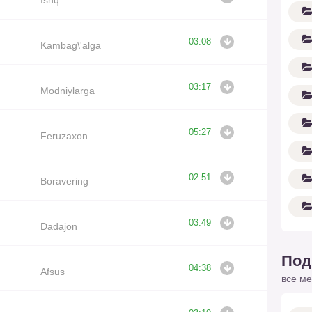
03:08
Kambag\'alga
03:17
Modniylarga
05:27
Feruzaxon
02:51
Boravering
03:49
Dadajon
Под
04:38
Afsus
все ме