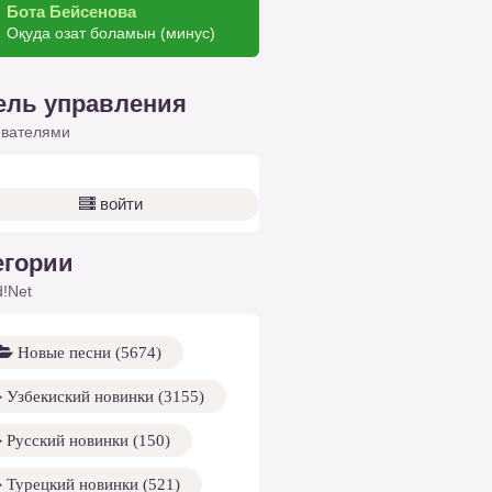
Бота Бейсенова
Оқуда озат боламын (минус)
ель управления
ователями
войти
егории
!Net
Новые песни (5674)
Узбекиский новинки (3155)
Русский новинки (150)
Турецкий новинки (521)