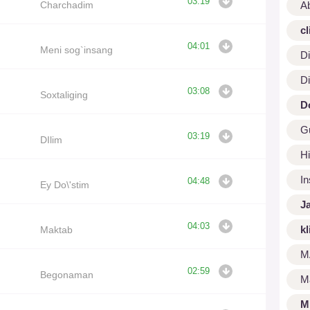
03:19
Charchadim
A
cl
04:01
Meni sog`insang
Di
Di
03:08
Soxtaliging
D
G
03:19
DIlim
Hi
I
04:48
Ey Do\'stim
J
04:03
kl
Maktab
M
02:59
Begonaman
M
M