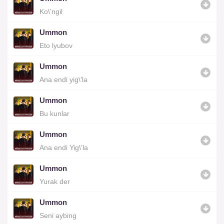
Ko\'ngil
Ummon
Eto lyubov
Ummon
Ana endi yig\'la
Ummon
Bu kunlar
Ummon
Ana endi Yig\'la
Ummon
Yurak der
Ummon
Seni aybing