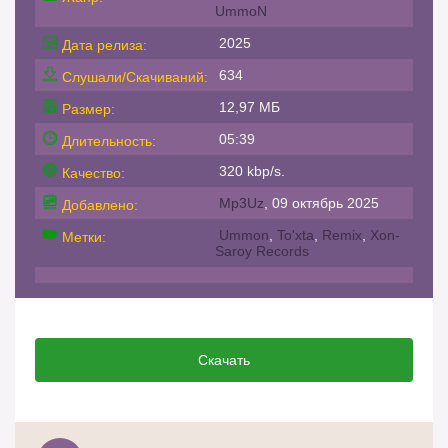
UmmoN
2025
Дата релиза:
634
Слушали/Скачиваний:
12,97 МБ
Размер:
05:39
Длительность:
320 kbp/s.
Качество:
Mp3Uz
, 09 октябрь 2025
Добавлено:
Ummon
,
To'xta
,
Remix
,
Xon-
Метки:
Saroy Records
Скачать