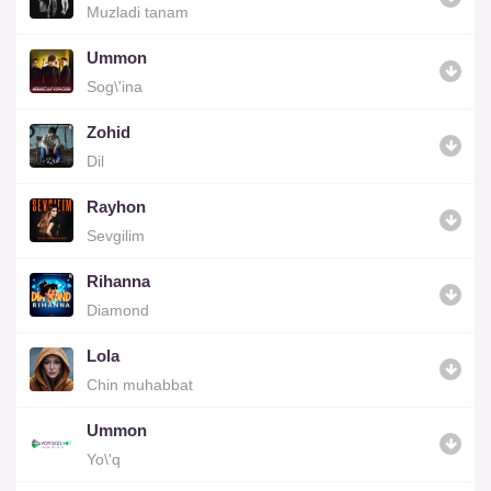
Muzladi tanam
Ummon
Sog\'ina
Zohid
Dil
Rayhon
Sevgilim
Rihanna
Diamond
Lola
Chin muhabbat
Ummon
Yo\'q