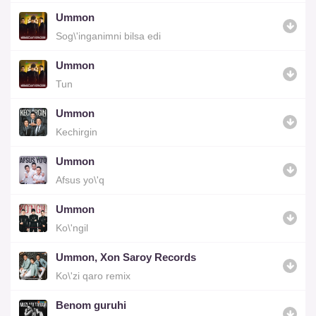
Ummon
Sog\'inganimni bilsa edi
Ummon
Tun
Ummon
Kechirgin
Ummon
Afsus yo\'q
Ummon
Ko\'ngil
Ummon, Xon Saroy Records
Ko\'zi qaro remix
Benom guruhi