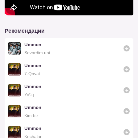
Рекомендации
Ummon
Sevardim uni
Ummon
7-Qavat
Ummon
Yo\'q
Ummon
Kim biz
Ummon
Kechalar