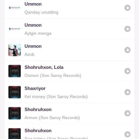
Ummon
Qanday unutding
Ummon
Aytgin menga
Ummon
Azob
Shohruhxon, Lola
Osmon (Xon Saroy Records)
Shaxriyor
Kel money (Xon Saroy Records)
Shohruhxon
Armon (Xon Saroy Records)
Shohruhxon
Sen ketma (Xon Saroy Records)