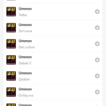
Ummon
Telba
Ummon
So\'rama
Ummon
Sen uchun
Ummon
Sabab 2
Ummon
Qadam
Ummon
Ochiq ora
Ummon