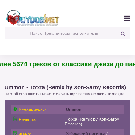
 5674 треков от классики джаза до панк-
Ummon - To'xta (Remix by Xon-Saroy Records)
На этой странице Вы можете скачать
mp3 песню Ummon - To'xta (Remix by Xon-Saroy Records)
Ummon
Исполнитель:
To'xta (Remix by Xon-Saroy
Название:
Records)
Узбекиский новинки
/
Жанр: