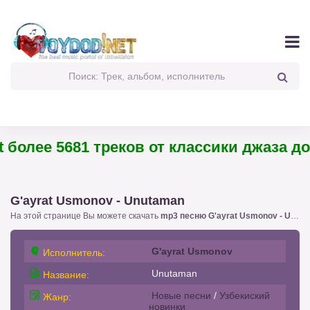
олее 5681 треков от классики джаза до па
G'ayrat Usmonov - Unutaman
На этой странице Вы можете скачать
mp3 песню G'ayrat Usmonov - Unutaman
G'ayrat Usmonov
Исполнитель:
Unutaman
Название:
Новые песни
/
Узбекиский
Жанр:
новинки