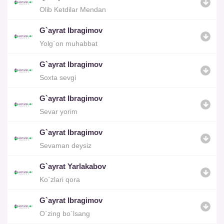
Olib Ketdilar Mendan
G`ayrat Ibragimov
Yolg`on muhabbat
G`ayrat Ibragimov
Soxta sevgi
G`ayrat Ibragimov
Sevar yorim
G`ayrat Ibragimov
Sevaman deysiz
G`ayrat Yarlakabov
Ko`zlari qora
G`ayrat Ibragimov
O`zing bo`lsang