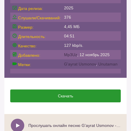
2025
Дата релиза:
376
Слушали/Скачиваний:
4,45 МБ
Размер:
04:51
Длительность:
127 kbp/s.
Качество:
Mp3Uz
, 12 ноябрь 2025
Добавлено:
G'ayrat Usmonov
,
Unutaman
Метки:
Скачать
Прослушать онлайн песню G'ayrat Usmonov - Unutaman