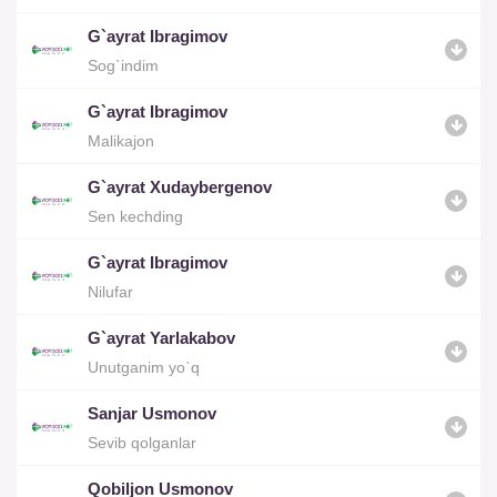
G`ayrat Ibragimov
Sog`indim
G`ayrat Ibragimov
Malikajon
G`ayrat Xudaybergenov
Sen kechding
G`ayrat Ibragimov
Nilufar
G`ayrat Yarlakabov
Unutganim yo`q
Sanjar Usmonov
Sevib qolganlar
Qobiljon Usmonov