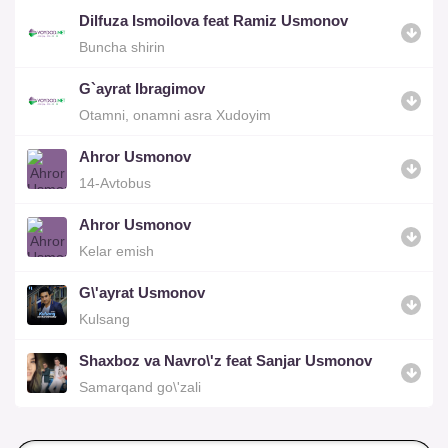
Dilfuza Ismoilova feat Ramiz Usmonov
Buncha shirin
G`ayrat Ibragimov
Otamni, onamni asra Xudoyim
Ahror Usmonov
14-Avtobus
Ahror Usmonov
Kelar emish
G\'ayrat Usmonov
Kulsang
Shaxboz va Navro\'z feat Sanjar Usmonov
Samarqand go\'zali