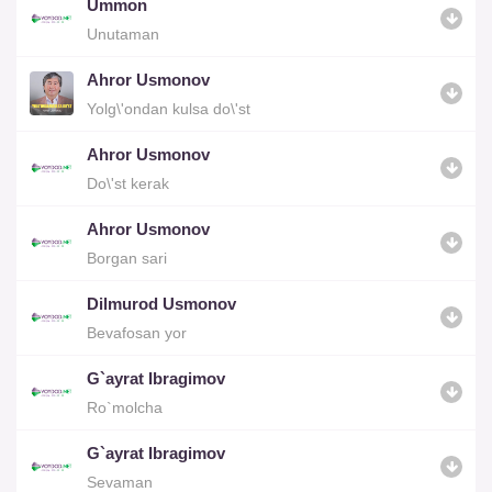
Ummon
Unutaman
Ahror Usmonov
Yolg\'ondan kulsa do\'st
Ahror Usmonov
Do\'st kerak
Ahror Usmonov
Borgan sari
Dilmurod Usmonov
Bevafosan yor
G`ayrat Ibragimov
Ro`molcha
G`ayrat Ibragimov
Sevaman