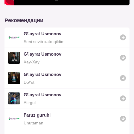
Рекомендации
G\'ayrat Usmonov
Seni sevib xato qildim
G\'ayrat Usmonov
Xay-Xay
G\'ayrat Usmonov
Do\'st
G\'ayrat Usmonov
Atirgul
Faruz guruhi
Unutaman