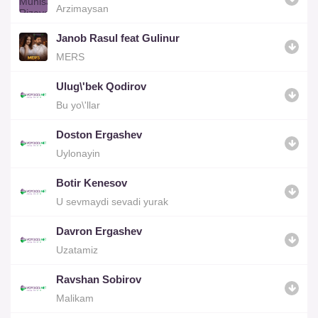
Arzimaysan
Janob Rasul feat Gulinur
MERS
Ulug\'bek Qodirov
Bu yo\'llar
Doston Ergashev
Uylonayin
Botir Kenesov
U sevmaydi sevadi yurak
Davron Ergashev
Uzatamiz
Ravshan Sobirov
Malikam