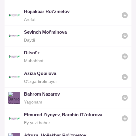
Hojiakbar Ro\'zmetov
Arofat
Sevinch Mo\'minova
Daydi
Dilso\'z
Muhabbat
Aziza Qobilova
O\'zgartirolmaydi
Bahrom Nazarov
Yagonam
Elmurod Ziyoyev, Barchin G\'ofurova
Ey yuzi bahor
Afruza, Hojiakbar Ro\'zmetov