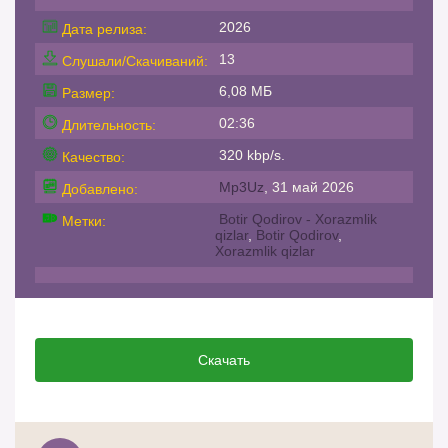
2026
Дата релиза:
13
Слушали/Скачиваний:
6,08 МБ
Размер:
02:36
Длительность:
320 kbp/s.
Качество:
Mp3Uz
, 31 май 2026
Добавлено:
Botir Qodirov - Xorazmlik
Метки:
qizlar
,
Botir Qodirov
,
Xorazmlik qizlar
Скачать