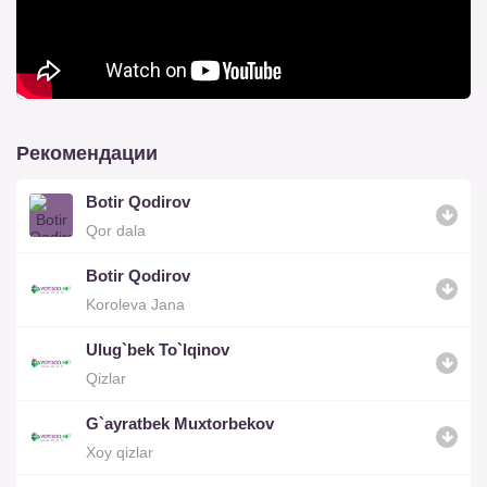
Рекомендации
Botir Qodirov
Qor dala
Botir Qodirov
Koroleva Jana
Ulug`bek To`lqinov
Qizlar
G`ayratbek Muxtorbekov
Xoy qizlar