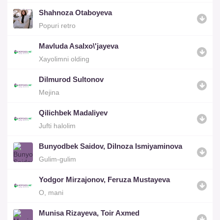
Shahnoza Otaboyeva
Popuri retro
Mavluda Asalxo\'jayeva
Xayolimni olding
Dilmurod Sultonov
Mejina
Qilichbek Madaliyev
Jufti halolim
Bunyodbek Saidov, Dilnoza Ismiyaminova
Gulim-gulim
Yodgor Mirzajonov, Feruza Mustayeva
O, mani
Munisa Rizayeva, Toir Axmed