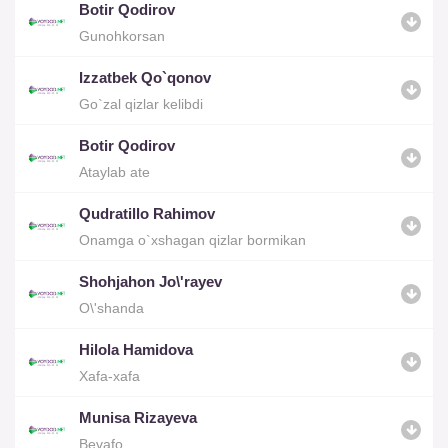
Botir Qodirov
Gunohkorsan
Izzatbek Qo`qonov
Go`zal qizlar kelibdi
Botir Qodirov
Ataylab ate
Qudratillo Rahimov
Onamga o`xshagan qizlar bormikan
Shohjahon Jo\'rayev
O\'shanda
Hilola Hamidova
Xafa-xafa
Munisa Rizayeva
Bevafo