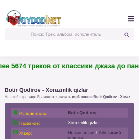
 5674 треков от классики джаза до панк-
Botir Qodirov - Xorazmlik qizlar
На этой странице Вы можете скачать
mp3 песню Botir Qodirov - Xorazmlik qizlar
Botir Qodirov
Исполнитель:
Xorazmlik qizlar
Название:
Новые песни
/
Узбекиский
Жанр:
новинки