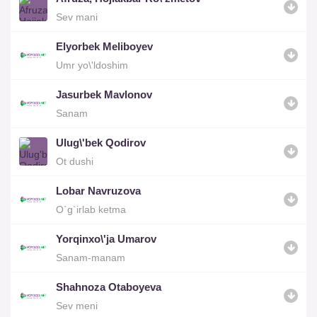
Sev mani
Elyorbek Meliboyev
Umr yo\'ldoshim
Jasurbek Mavlonov
Sanam
Ulug\'bek Qodirov
Ot dushi
Lobar Navruzova
O`g`irlab ketma
Yorqinxo\'ja Umarov
Sanam-manam
Shahnoza Otaboyeva
Sev meni