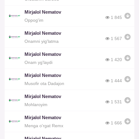
Mirjalol Nematov
1 845
Oppog'im
Mirjalol Nematov
1 567
Onamni yig'latma
Mirjalol Nematov
1 420
Onam yg'laydi
Mirjalol Nematov
1 444
Musofir ota Dadajon
Mirjalol Nematov
1 531
Mohlaroyim
Mirjalol Nematov
1 666
Menga o'rgat Remx
Mirjalol Nematov