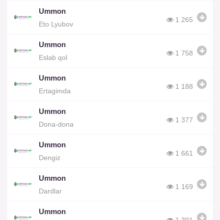
Ummon
1 265
Eto Lyubov
Ummon
1 758
Eslab qol
Ummon
1 188
Ertagimda
Ummon
1 377
Dona-dona
Ummon
1 661
Dengiz
Ummon
1 169
Dardlar
Ummon