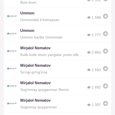
1 391
Bum-bum
Ummon
1 588
Ummondek b'lolmaysan
Ummon
1 777
Ummon baribir Ummonde
Mirjalol Nematov
2 856
Kulib kulib shum yangalar yorim olib ketdi
Mirjalol Nematov
1 593
So'ngi qo'ng'iroq
Mirjalol Nematov
1 492
Sog'inmay qoyganman Remix
Mirjalol Nematov
1 397
Soginmay qoyganman