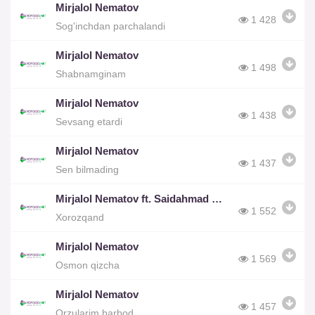
Mirjalol Nematov
1 428
Sog'inchdan parchalandi
Mirjalol Nematov
1 498
Shabnamginam
Mirjalol Nematov
1 438
Sevsang etardi
Mirjalol Nematov
1 437
Sen bilmading
Mirjalol Nematov ft. Saidahmad Umarov
1 552
Xorozqand
Mirjalol Nematov
1 569
Osmon qizcha
Mirjalol Nematov
1 457
Orzularim barbod