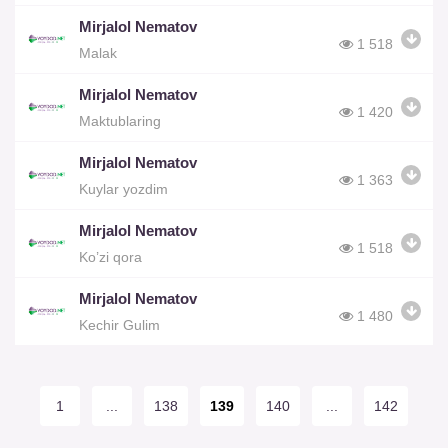
Mirjalol Nematov
1 518
Malak
Mirjalol Nematov
1 420
Maktublaring
Mirjalol Nematov
1 363
Kuylar yozdim
Mirjalol Nematov
1 518
Ko’zi qora
Mirjalol Nematov
1 480
Kechir Gulim
1
...
138
139
140
...
142