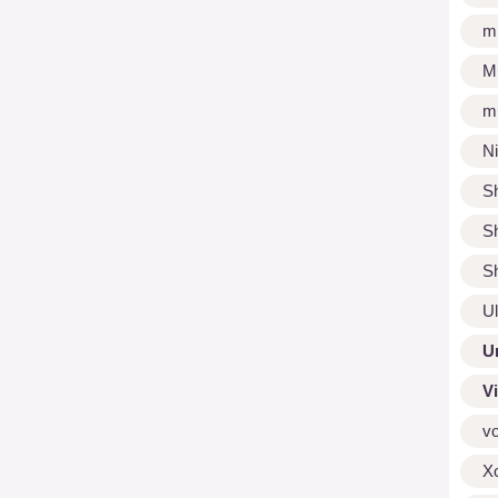
m
M
m
N
S
S
S
U
U
V
v
X