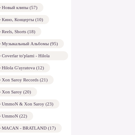
Новый клипы (57)
Кино, Концерты (10)
Reels, Shorts (18)
Музыкальный Альбомы (95)
Coverlar to'plami - Hilola
ayratova (13)
Hilola G'ayratova (12)
Xon Saroy Records (21)
Xon Saroy (20)
UmmoN & Xon Saroy (23)
UmmoN (22)
MACAN - BRATLAND (17)