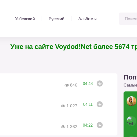
Узбекский
Русский
Альбомы
Уже на сайте Voydod!Net более 5674
Поп
04:48
Самые
846
04:11
1 027
04:22
1 362