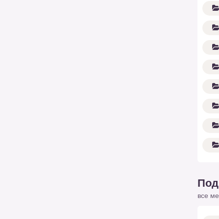
Под
все ме