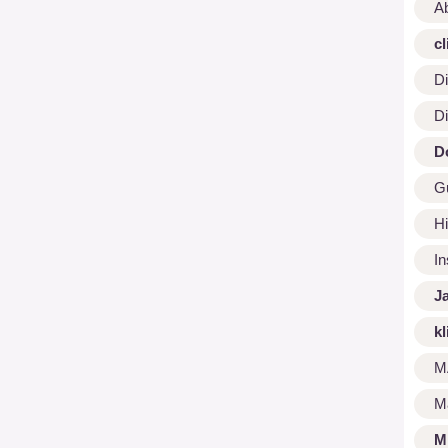
A
cl
Di
Di
D
G
Hi
I
J
kl
M
M
M