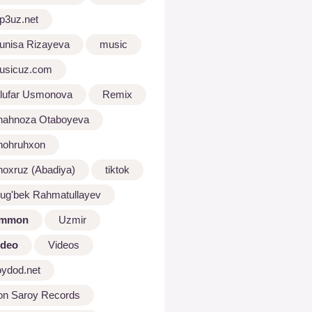
p3uz.net
unisa Rizayeva
music
usicuz.com
ilufar Usmonova
Remix
hahnoza Otaboyeva
hohruhxon
hoxruz (Abadiya)
tiktok
lug'bek Rahmatullayev
mmon
Uzmir
ideo
Videos
oydod.net
on Saroy Records