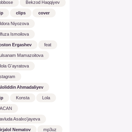
bbbose
Bekzod Haqqiyev
ip
clips
cover
ldora Niyozova
lfuza Ismoilova
oston Ergashev
feat
ulsanam Mamazoitova
lola G'ayratova
nstagram
aloliddin Ahmadaliyev
ip
Konsta
Lola
ACAN
avluda Asalxo'jayeva
irjalol Nematov
mp3uz