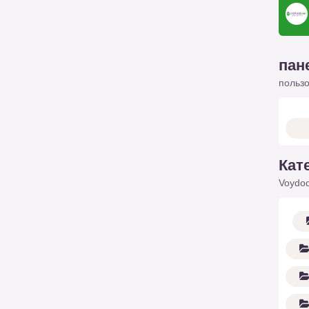
пан
польз
Кат
Voydod