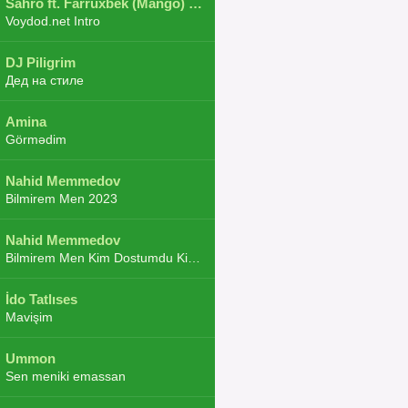
Sahro ft. Farruxbek (Mango) ft. Shaxboz ft. Navruz and Zarba ft. DJ.JoHa
Voydod.net Intro
DJ Piligrim
Дед на стиле
Amina
Görmədim
Nahid Memmedov
Bilmirem Men 2023
Nahid Memmedov
Bilmirem Men Kim Dostumdu Kim Duşmenim 2023
İdo Tatlıses
Mavişim
Ummon
Sen meniki emassan