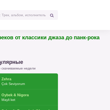
 треков от классики джаза до панк-рока
улярные
 скачиваемые недели
Zehra
Çok Seviyorum
Oybek & Nigora
Mayli ket