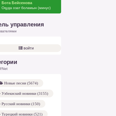
Бота Бейсенова
Оқуда озат боламын (минус)
ель управления
ователями
войти
егории
!Net
Новые песни (5674)
Узбекиский новинки (3155)
Русский новинки (150)
Турецкий новинки (521)