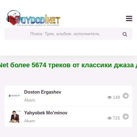
et более 5674 треков от классики джаза д
Doston Ergashev
148
Akam
Yahyobek Mo'minov
725
Akam