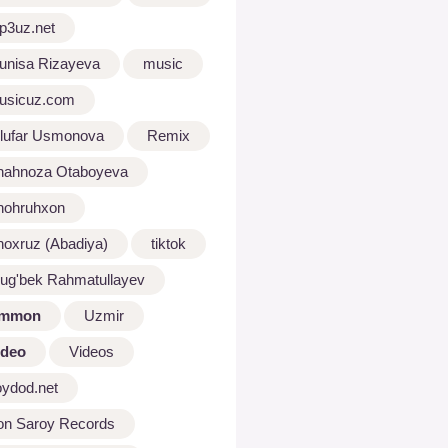
p3uz.net
unisa Rizayeva
music
usicuz.com
ilufar Usmonova
Remix
hahnoza Otaboyeva
hohruhxon
hoxruz (Abadiya)
tiktok
lug'bek Rahmatullayev
mmon
Uzmir
ideo
Videos
oydod.net
on Saroy Records