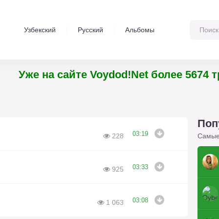
Узбекский
Русский
Альбомы
Уже на сайте Voydod!Net более 5674
Поп
03:19
Самые
228
03:33
925
03:08
1 063