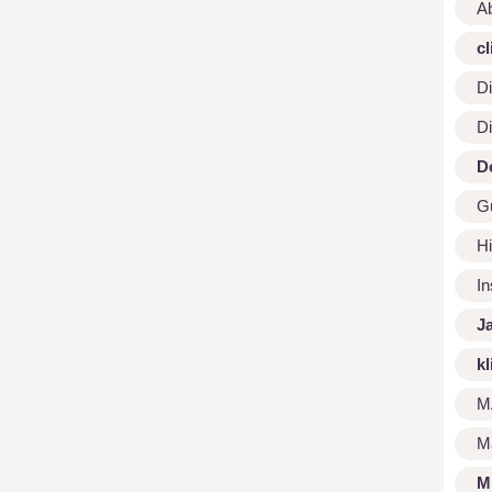
A
cl
Di
Di
D
G
Hi
I
J
kl
M
M
M