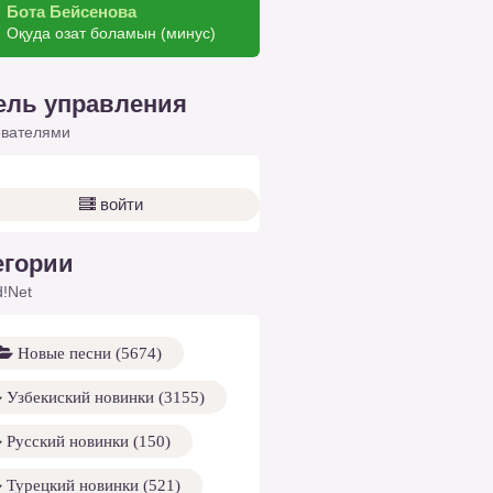
Бота Бейсенова
Оқуда озат боламын (минус)
ель управления
ователями
войти
егории
!Net
Новые песни (5674)
Узбекиский новинки (3155)
Русский новинки (150)
Турецкий новинки (521)