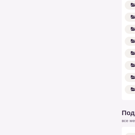
Под
все ме