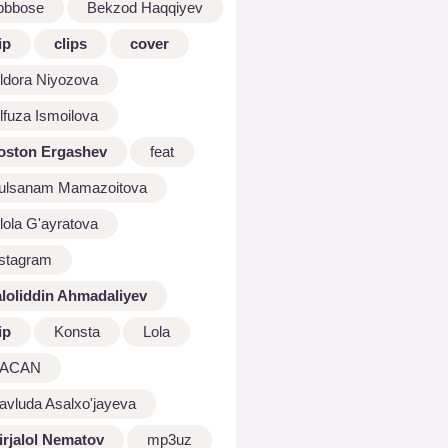
bbbose
Bekzod Haqqiyev
ip
clips
cover
ldora Niyozova
lfuza Ismoilova
oston Ergashev
feat
ulsanam Mamazoitova
lola G'ayratova
nstagram
aloliddin Ahmadaliyev
ip
Konsta
Lola
ACAN
avluda Asalxo'jayeva
irjalol Nematov
mp3uz