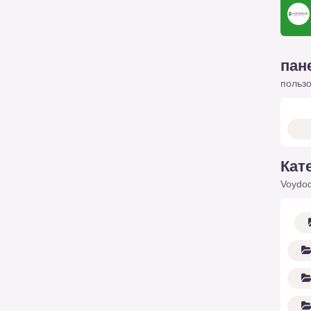
пан
польз
Кат
Voydod