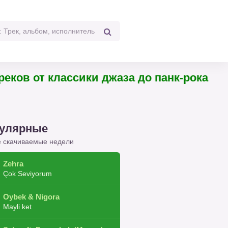
 треков от классики джаза до панк-рока
улярные
 скачиваемые недели
Zehra
Çok Seviyorum
Oybek & Nigora
Mayli ket