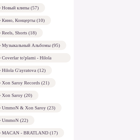
Новый клипы (57)
Кино, Концерты (10)
Reels, Shorts (18)
Музыкальный Альбомы (95)
Coverlar to'plami - Hilola
ayratova (13)
Hilola G'ayratova (12)
Xon Saroy Records (21)
Xon Saroy (20)
UmmoN & Xon Saroy (23)
UmmoN (22)
MACAN - BRATLAND (17)