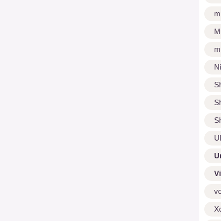
m
M
m
N
S
S
S
U
U
V
v
X