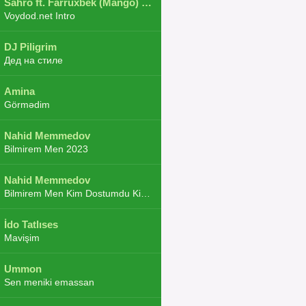
Sahro ft. Farruxbek (Mango) ft. Shaxboz ft. Navruz and Zarba ft. DJ.JoHa
Voydod.net Intro
DJ Piligrim
Дед на стиле
Amina
Görmədim
Nahid Memmedov
Bilmirem Men 2023
Nahid Memmedov
Bilmirem Men Kim Dostumdu Kim Duşmenim 2023
İdo Tatlıses
Mavişim
Ummon
Sen meniki emassan