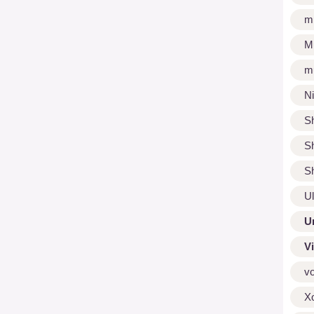
m
M
m
N
S
S
S
U
U
V
v
X