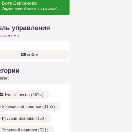
Бота Бейсенова
Оқуда озат боламын (минус)
ель управления
ователями
войти
егории
!Net
Новые песни (5674)
Узбекиский новинки (3155)
Русский новинки (150)
Турецкий новинки (521)