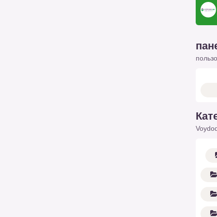
пан
польз
Кат
Voydod