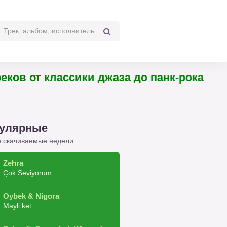
 треков от классики джаза до панк-рока
улярные
 скачиваемые недели
Zehra
Çok Seviyorum
Oybek & Nigora
Mayli ket