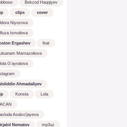
bbbose
Bekzod Haqqiyev
ip
clips
cover
ldora Niyozova
lfuza Ismoilova
oston Ergashev
feat
ulsanam Mamazoitova
lola G'ayratova
nstagram
aloliddin Ahmadaliyev
ip
Konsta
Lola
ACAN
avluda Asalxo'jayeva
irjalol Nematov
mp3uz