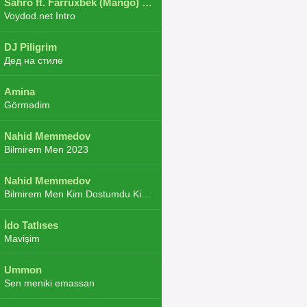
Sahro ft. Farruxbek (Mango) ft. Shaxboz ft. Navruz and Zarba ft. DJ.JoHa
Voydod.net Intro
DJ Piligrim
Дед на стиле
Amina
Görmədim
Nahid Memmedov
Bilmirem Men 2023
Nahid Memmedov
Bilmirem Men Kim Dostumdu Kim Duşmenim 2023
İdo Tatlıses
Mavişim
Ummon
Sen meniki emassan