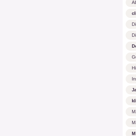
A
cl
Di
Di
D
G
Hi
I
J
kl
M
M
M