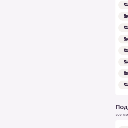
Под
все ме