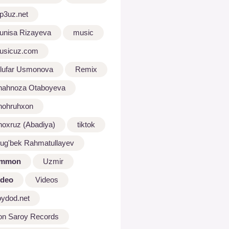
p3uz.net
unisa Rizayeva
music
usicuz.com
ilufar Usmonova
Remix
hahnoza Otaboyeva
hohruhxon
hoxruz (Abadiya)
tiktok
lug'bek Rahmatullayev
mmon
Uzmir
ideo
Videos
oydod.net
on Saroy Records