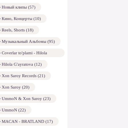
Новый клипы (57)
Кино, Концерты (10)
Reels, Shorts (18)
Музыкальный Альбомы (95)
Coverlar to'plami - Hilola
ayratova (13)
Hilola G'ayratova (12)
Xon Saroy Records (21)
Xon Saroy (20)
UmmoN & Xon Saroy (23)
UmmoN (22)
MACAN - BRATLAND (17)