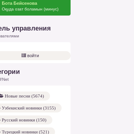
Бота Бейсенова
Оқуда озат боламын (минус)
ель управления
ователями
войти
егории
!Net
Новые песни (5674)
Узбекиский новинки (3155)
Русский новинки (150)
Турецкий новинки (521)