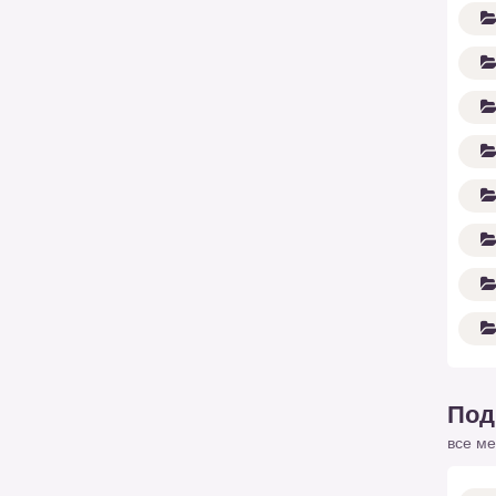
Под
все ме