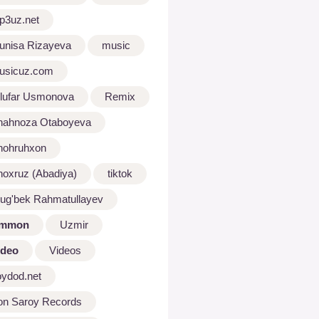
p3uz.net
unisa Rizayeva
music
usicuz.com
ilufar Usmonova
Remix
hahnoza Otaboyeva
hohruhxon
hoxruz (Abadiya)
tiktok
lug'bek Rahmatullayev
mmon
Uzmir
ideo
Videos
oydod.net
on Saroy Records