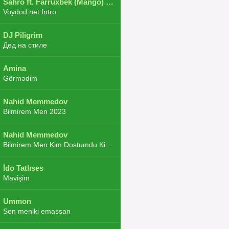
Sahro ft. Farruxbek (Mango) ft. Shaxboz ft. Navruz and Zarba ft. DJ.JoHa
Voydod.net Intro
DJ Piligrim
Дед на стиле
Amina
Görmədim
Nahid Memmedov
Bilmirem Men 2023
Nahid Memmedov
Bilmirem Men Kim Dostumdu Kim Duşmenim 2023
İdo Tatlıses
Mavişim
Ummon
Sen meniki emassan