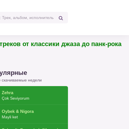
треков от классики джаза до панк-рока
улярные
 скачиваемые недели
Zehra
Çok Seviyorum
Oybek & Nigora
Mayli ket