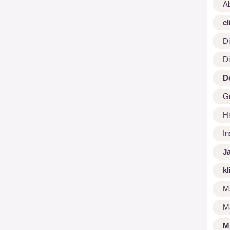
A
cl
Di
Di
D
G
Hi
I
J
kl
M
M
M