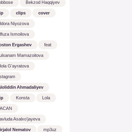
bbbose
Bekzod Haqqiyev
ip
clips
cover
ldora Niyozova
lfuza Ismoilova
oston Ergashev
feat
ulsanam Mamazoitova
lola G'ayratova
nstagram
aloliddin Ahmadaliyev
ip
Konsta
Lola
ACAN
avluda Asalxo'jayeva
irjalol Nematov
mp3uz