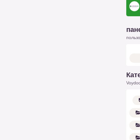
пан
польз
Кат
Voydod