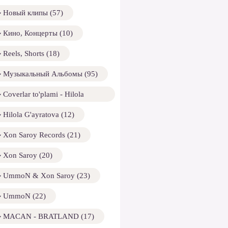
Новый клипы (57)
Кино, Концерты (10)
Reels, Shorts (18)
Музыкальный Альбомы (95)
Coverlar to'plami - Hilola
ayratova (13)
Hilola G'ayratova (12)
Xon Saroy Records (21)
Xon Saroy (20)
UmmoN & Xon Saroy (23)
UmmoN (22)
MACAN - BRATLAND (17)