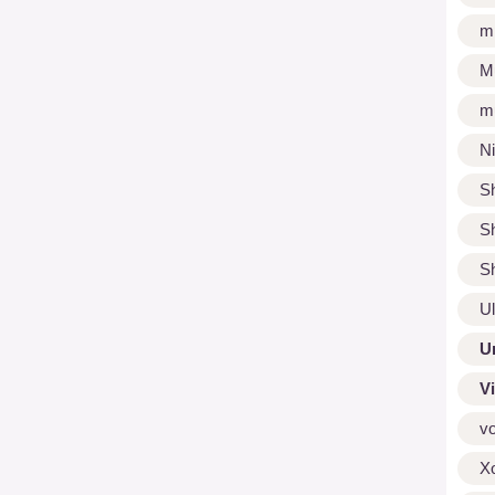
m
M
m
N
S
S
S
U
U
V
v
X